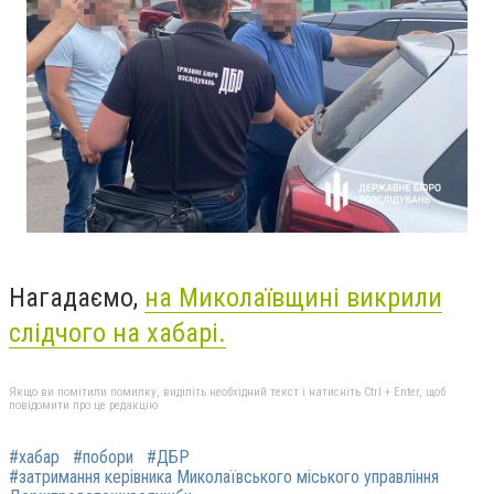
Нагадаємо,
на Миколаївщині викрили
слідчого на хабарі.
Якщо ви помітили помилку, виділіть необхідний текст і натисніть Ctrl + Enter, щоб
повідомити про це редакцію
#хабар
#побори
#ДБР
#затримання керівника Миколаївського міського управління