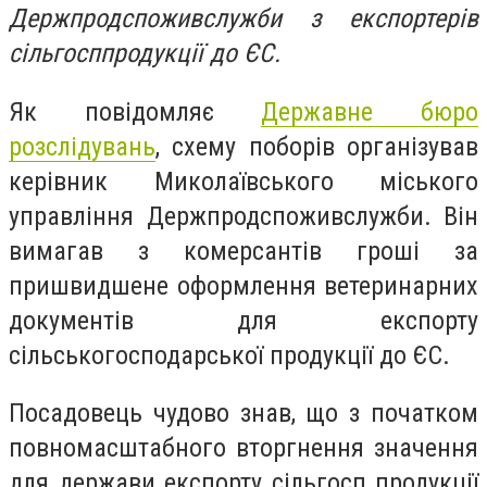
Держпродспоживслужби з експортерів
сільгосппродукції до ЄС.
Як повідомляє
Державне бюро
розслідувань
,
схему поборів організував
керівник Миколаївського міського
управління Держпродспоживслужби. Він
вимагав з комерсантів гроші за
пришвидшене оформлення ветеринарних
документів для експорту
сільськогосподарської продукції до ЄС.
Посадовець чудово знав, що з початком
повномасштабного вторгнення значення
для держави експорту сільгосп продукції