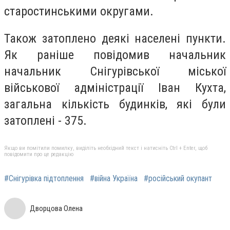
старостинськими округами.
Також затоплено деякі населені пункти.
Як раніше повідомив начальник
начальник Снігурівської міської
військової адміністрації Іван Кухта,
загальна кількість будинків, які були
затоплені - 375.
Якщо ви помітили помилку, виділіть необхідний текст і натисніть Ctrl + Enter, щоб
повідомити про це редакцію
#Снігурівка підтоплення
#війна Україна
#російський окупант
Дворцова Олена