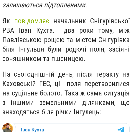
залишаються підтопленими.
Як
повідомляє
начальник Снігурівської
РВА Іван Кухта, два роки тому, між
Павлівською рощею та містом Снігурівка
біля Інгульця були родючі поля, засіяні
соняшником та пшеницею.
На сьогоднішній день, після теракту на
Каховській ГЕС, ці поля перетворилися
на суцільне болото. Така ж сама ситуація
з іншими земельними ділянками, що
знаходяться біля річки Інгулець: