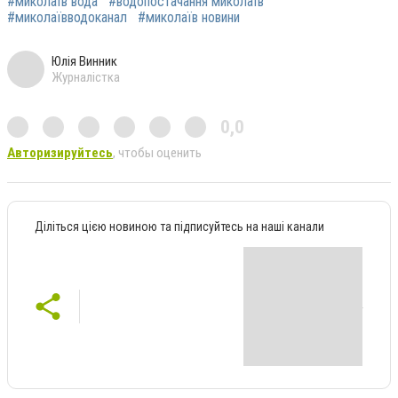
#миколаїв вода
#водопостачання миколаїв
#миколаївводоканал
#миколаїв новини
Юлія Винник
Журналістка
0,0
Авторизируйтесь
, чтобы оценить
Діліться цією новиною та підписуйтесь на наші канали