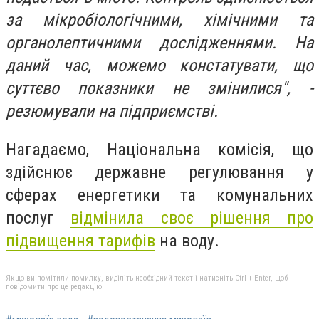
за мікробіологічними, хімічними та
органолептичними дослідженнями. На
даний час, можемо констатувати, що
суттєво показники не змінилися", -
резюмували на підприємстві.
Нагадаємо, Національна комісія, що
здійснює державне регулювання у
сферах енергетики та комунальних
послуг
відмінила своє рішення про
підвищення тарифів
на воду.
Якщо ви помітили помилку, виділіть необхідний текст і натисніть Ctrl + Enter, щоб
повідомити про це редакцію