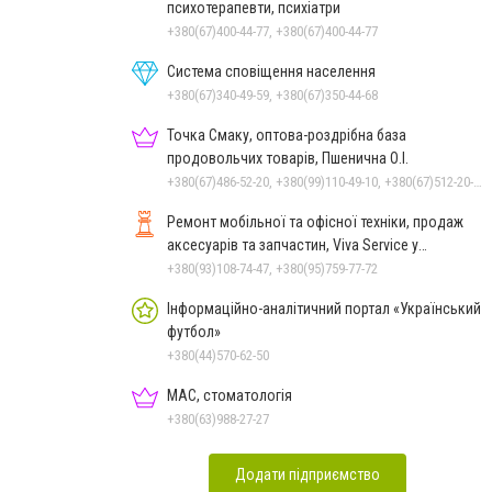
психотерапевти, психіатри
+380(67)400-44-77, +380(67)400-44-77
Система сповіщення населення
+380(67)340-49-59, +380(67)350-44-68
Точка Смаку, оптова-роздрібна база
продовольчих товарів, Пшенична О.І.
+380(67)486-52-20, +380(99)110-49-10, +380(67)512-20-35
Ремонт мобільної та офісної техніки, продаж
аксесуарів та запчастин, Viva Service у
Миколаєві
+380(93)108-74-47, +380(95)759-77-72
Інформаційно-аналітичний портал «Український
футбол»
+380(44)570-62-50
МАС, стоматологія
+380(63)988-27-27
Додати підприємство