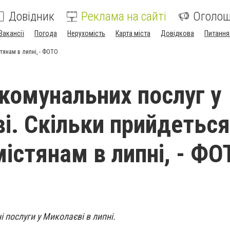
Довідник
Реклама на сайті
Оголо
Вакансії
Погода
Нерухомість
Карта міста
Довідкова
Питання
тянам в липні, - ФОТО
 комунальних послуг у
і. Скільки прийдеться
містянам в липні, - ФО
 послуги у Миколаєві в липні.