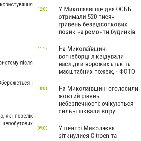
 користування
У Миколаєві ще два ОСББ
12:00
отримали 520 тисяч
гривень безвідсоткових
позик на ремонти будинків
На Миколаївщині
11:15
вогнеборці ліквідували
систему після
наслідки ворожих атак та
масштабних пожеж, - ФОТО
Збережеться і
На Миколаївщині оголосили
10:01
жовтий рівень
небезпечності: очікуються
сильні шквали вітру
, як і перелік
я непобутових
У центрі Миколаєва
09:00
зіткнулися Citroen та