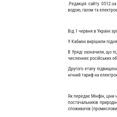
.Редакція сайту 0512.u
водою, газом та електро
Від 1 червня в Україні з
У Кабміні вирішили підн
В Уряді зазначили, що 
численних російських об
Другого етапу підвищен
нічний тариф на електрое
Як передає Мінфін, ціни 
постачальників природн
споживачів (промислових