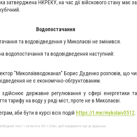
 яка затверджена НКРЕКУ, на час дії війскового стану має 
кубічний.
Водопостачання
тачання та водовідведення у Миколаєві не змінився.
 на водопостачання та водовідведення наступний:
ректор "Миколаївводоканал" Борис Дуденко розповів, що чи
відведення не є економічно-обгрунтованим.
о здійснює державне регулювання у сфері енергетики т
тя тарифу на воду у ряді міст, проте не в Миколаєві.
грам, аби бути в курсі всіх подій
https://t.me/mykolaiv0512
.
бхідний текст і натисніть Ctrl + Enter, щоб повідомити про це редакцію