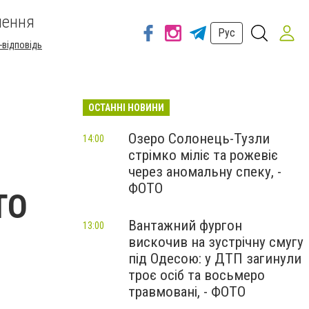
шення
Рус
-відповідь
ОСТАННІ НОВИНИ
Озеро Солонець-Тузли
14:00
стрімко міліє та рожевіє
через аномальну спеку, -
ФОТО
ТО
Вантажний фургон
13:00
вискочив на зустрічну смугу
під Одесою: у ДТП загинули
троє осіб та восьмеро
травмовані, - ФОТО