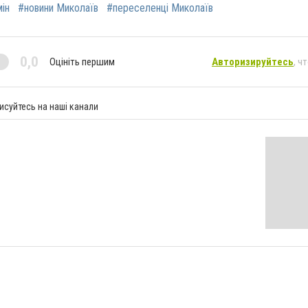
ін
#новини Миколаїв
#переселенці Миколаїв
0,0
Оцініть першим
Авторизируйтесь
, ч
исуйтесь на наші канали