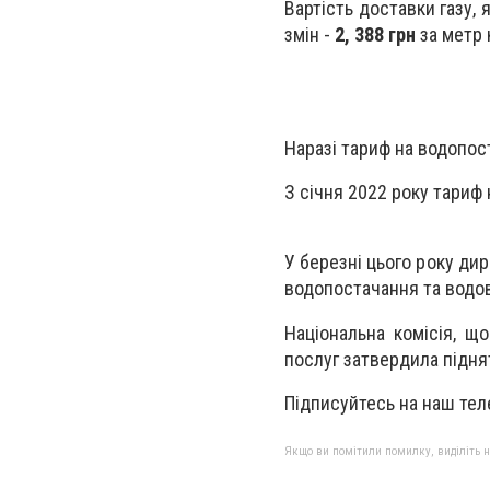
Вартість доставки газу,
змін -
2, 388 грн
за метр 
Наразі тариф на водопос
З січня 2022 року тариф
У березні цього року ди
водопостачання та водо
Національна комісія, щ
послуг затвердила піднят
Підписуйтесь на наш теле
Якщо ви помітили помилку, виділіть нео