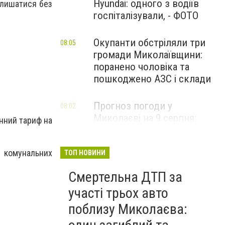
Hyundai: одного з водіїв
залишатися без
госпіталізували, - ФОТО
Окупанти обстріляли три
08:05
громади Миколаївщини:
поранено чоловіка та
пошкоджено АЗС і склади
Прогноз погоди у
08:02
Миколаєві на 9 серпня:
нний тариф на
спекотний день з
невеликою хмарністю
а комунальних
ТОП НОВИНИ
Смертельна ДТП за
участі трьох авто
поблизу Миколаєва: