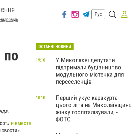
шення
Рус
-відповідь
ОСТАННІ НОВИНИ
 по
У Миколаєві депутати
19:10
підтримали будівництво
модульного містечка для
переселенців
Перший укус каракурта
18:10
цього літа на Миколаївщині:
нда.
жінку госпіталізували, -
ФОТО
порт»
и вместе
новости».