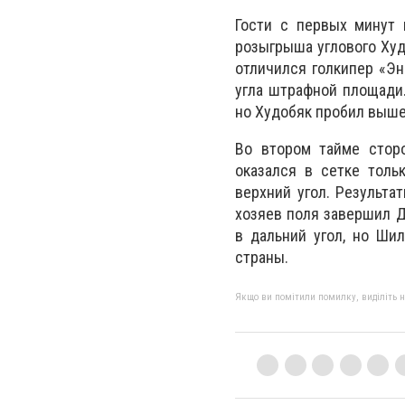
Гости с первых минут 
розыгрыша углового Худ
отличился голкипер «Эн
угла штрафной площади.
но Худобяк пробил выше
Во втором тайме сторо
оказался в сетке толь
верхний угол. Результа
хозяев поля завершил Д
в дальний угол, но Ши
страны.
Якщо ви помітили помилку, виділіть нео