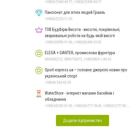
+380(67)400-44-77, +380(67)400-44-77
Пансіонат для літніх людей Грааль
+380(67)255-11-55
ТОВ БудФірм Висота - висотні, покрівельні,
зварювальні роботи на будь-якій висоті
+380(63)893-91-66, +380(66)483-65-05
ELESA + GANTER, промислова фурнітура
0443002212, 0800750875, +380(98)011-84-55
Sport-express.ua – головне джерело новин про
український спорт
+38044 534 45 59
WaterStore - інтернет магазин басейнів і
обладнання
+380(44)502-01-02, +380(66)777-78-42, +380(67)777-82-19, +380(67)890-80-80, +380(73)890-80-80, +380(44)502-01-03
Додати підприємство