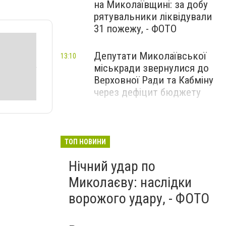
на Миколаївщині: за добу
рятувальники ліквідували
31 пожежу, - ФОТО
Депутати Миколаївської
13:10
міськради звернулися до
Верховної Ради та Кабміну
через дефіцит бюджету
ТОП НОВИНИ
Нічний удар по
Миколаєву: наслідки
ворожого удару, - ФОТО