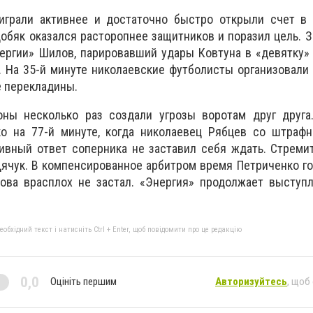
играли активнее и достаточно быстро открыли счет в 
обяк оказался расторопнее защитников и поразил цель. З
ергии» Шилов, парировавший удары Ковтуна в «девятку»
 На 35-й минуте николаевские футболисты организовали 
 перекладины.
ны несколько раз создали угрозы воротам друг друга
ко на 77-й минуте, когда николаевец Рябцев со штрафн
тивный ответ соперника не заставил себя ждать. Стреми
ячук. В компенсированное арбитром время Петриченко г
лова врасплох не застал. «Энергия» продолжает выступ
бхідний текст і натисніть Ctrl + Enter, щоб повідомити про це редакцію
0,0
Оцініть першим
Авторизуйтесь
, щоб