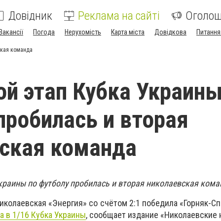
Довідник
Реклама на сайті
Оголо
Вакансії
Погода
Нерухомість
Карта міста
Довідкова
Питання
ская команда
ой этап Кубка Украины
пробилась и вторая
ская команда
Украины по футболу пробилась и вторая николаевская кома
иколаевская «Энергия» со счётом 2:1 победила «Горняк-С
а в 1/16 Кубка Украины
, сообщает издание «Николаевские 