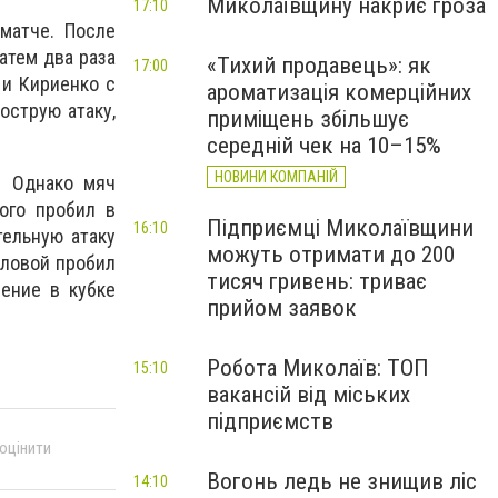
Миколаївщину накриє гроза
17:10
матче. После
атем два раза
«Тихий продавець»: як
17:00
 и Кириенко с
ароматизація комерційних
острую атаку,
приміщень збільшує
середній чек на 10–15%
НОВИНИ КОМПАНІЙ
. Однако мяч
ого пробил в
Підприємці Миколаївщини
16:10
тельную атаку
можуть отримати до 200
оловой пробил
тисяч гривень: триває
ление в кубке
прийом заявок
Робота Миколаїв: ТОП
15:10
вакансій від міських
підприємств
 оцінити
Вогонь ледь не знищив ліс
14:10