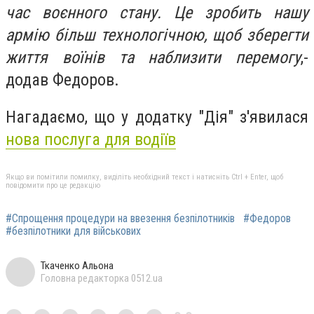
час воєнного стану. Це зробить нашу
армію більш технологічною, щоб зберегти
життя воїнів та наблизити перемогу
,-
додав Федоров.
Нагадаємо, що у додатку "Дія" з'явилася
нова послуга для водіїв
Якщо ви помітили помилку, виділіть необхідний текст і натисніть Ctrl + Enter, щоб
повідомити про це редакцію
#Спрощення процедури на ввезення безпілотників
#Федоров
#безпілотники для військових
Ткаченко Альона
Головна редакторка 0512.ua