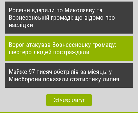
Росіяни вдарили по Миколаєву та
Вознесенській громаді: що відомо про
наслідки
Ворог атакував Вознесенську громаду:
шестеро людей постраждали
Майже 97 тисяч обстрілів за місяць: у
Міноборони показали статистику липня
Всі матеріали тут