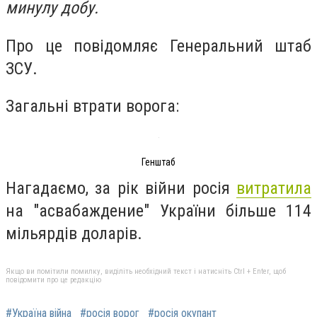
минулу добу.
Про це повідомляє Генеральний штаб
ЗСУ.
Загальні втрати ворога:
Генштаб
Нагадаємо, за рік війни росія
витратила
на "асвабаждение" України більше 114
мільярдів доларів.
Якщо ви помітили помилку, виділіть необхідний текст і натисніть Ctrl + Enter, щоб
повідомити про це редакцію
#Україна війна
#росія ворог
#росія окупант