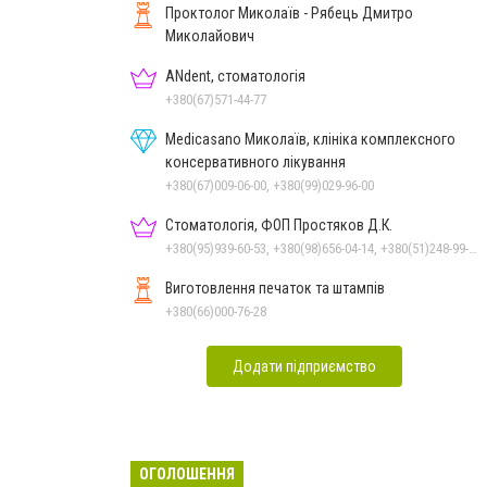
Проктолог Миколаїв - Рябець Дмитро
Миколайович
ANdent, стоматологія
+380(67)571-44-77
Medicasano Миколаїв, клініка комплексного
консервативного лікування
+380(67)009-06-00, +380(99)029-96-00
Стоматологія, ФОП Простяков Д.К.
+380(95)939-60-53, +380(98)656-04-14, +380(51)248-99-08, +380(50)159-88-74
Виготовлення печаток та штампів
+380(66)000-76-28
Додати підприємство
ОГОЛОШЕННЯ