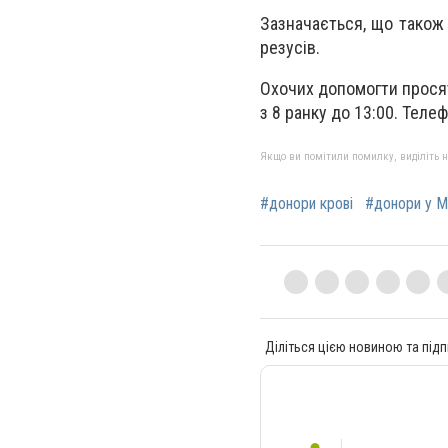
Зазначається, що також 
резусів
.
Охочих допомогти просят
з 8 ранку до 13:00. Теле
Якщо ви помітили помилку, виділіть нео
#донори крові
#донори у М
Діліться цією новиною та підп