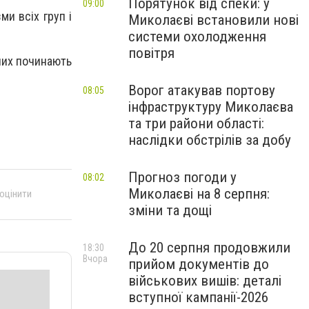
Порятунок від спеки: у
09:00
ми всіх груп і
Миколаєві встановили нові
системи охолодження
повітря
чих починають
Ворог атакував портову
08:05
інфраструктуру Миколаєва
та три райони області:
наслідки обстрілів за добу
Прогноз погоди у
08:02
Миколаєві на 8 серпня:
 оцінити
зміни та дощі
До 20 серпня продовжили
18:30
Вчора
прийом документів до
військових вишів: деталі
вступної кампанії-2026