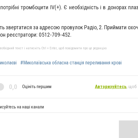
потрібні тромбоцити IV(+).
Є необхідність і в донорах плаз
ь звертатися за адресою провулок Радіо, 2. Приймати охо
фон реєстратори: 0512-709-452.
бхідний текст і натисніть Ctrl + Enter, щоб повідомити про це редакцію
иколаєві
#Миколаївська обласна станція переливання крові
0,0
Оцініть першим
Авторизуйтесь
, щоб
исуйтесь на наші канали