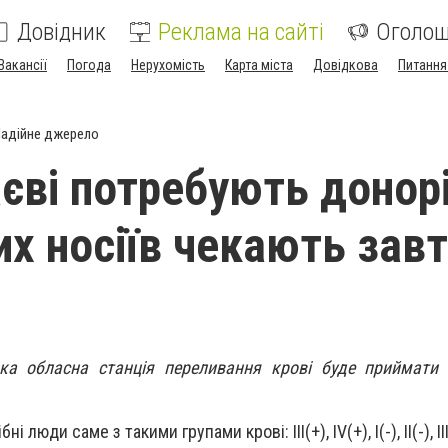
Довідник
Реклама на сайті
Оголо
Вакансії
Погода
Нерухомість
Карта міста
Довідкова
Питання
адійне джерело
єві потребують донор
их носіїв чекають зав
ка обласна станція переливання крові буде приймати 
 люди саме з такими групами крові: III(+), IV(+), I(-), II(-), III(