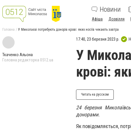
Новини
Афіша
Дозвілля
Головна
У Миколаєві потребують донорів крові: яких носіїв чекають завтра
17:40, 23 березня 2023 р.
Н
У Микола
Ткаченко Альона
Головна редакторка 0512.ua
крові: як
Читать на русском
24 березня Миколаївсь
донорами.
Як повідомляється, потрібні