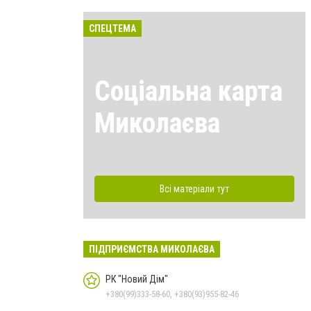
СПЕЦТЕМА
Соціальна карта
Миколаєва
Всі матеріали тут
ПІДПРИЄМСТВА МИКОЛАЄВА
РК "Новий Дім"
+380(99)333-58-60, +380(93)955-82-46