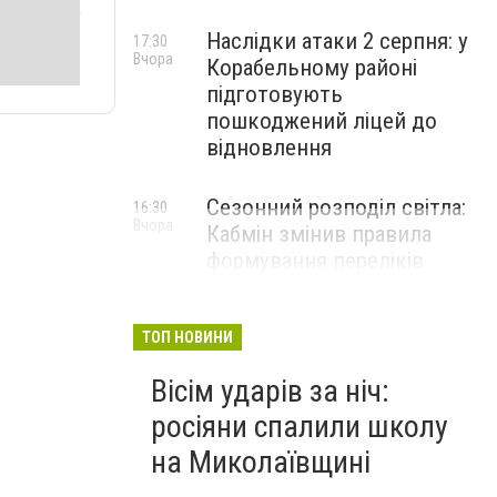
Наслідки атаки 2 серпня: у
17:30
Вчора
Корабельному районі
підготовують
пошкоджений ліцей до
відновлення
Сезонний розподіл світла:
16:30
Вчора
Кабмін змінив правила
формування переліків
критичних об'єктів
ТОП НОВИНИ
Вісім ударів за ніч:
росіяни спалили школу
на Миколаївщині