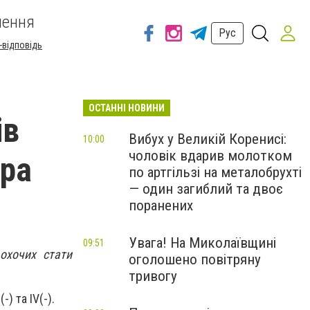
шення
Рус
-відповідь
ОСТАННІ НОВИНИ
ів
Вибух у Великій Коренисі:
10:00
чоловік вдарив молотком
тра
по артгільзі на металобрухті
— один загиблий та двоє
поранених
Увага! На Миколаївщині
09:51
охочих стати
оголошено повітряну
тривогу
-) та IV(-).