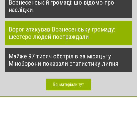
Вознесенській громаді: що відомо про
наслідки
Ворог атакував Вознесенську громаду:
шестеро людей постраждали
Майже 97 тисяч обстрілів за місяць: у
Міноборони показали статистику липня
Всі матеріали тут