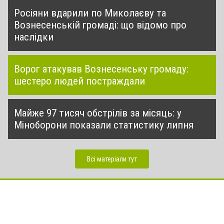
Росіяни вдарили по Миколаєву та
Вознесенській громаді: що відомо про
наслідки
Ворог атакував Вознесенську громаду:
шестеро людей постраждали
Майже 97 тисяч обстрілів за місяць: у
Міноборони показали статистику липня
Всі матеріали тут