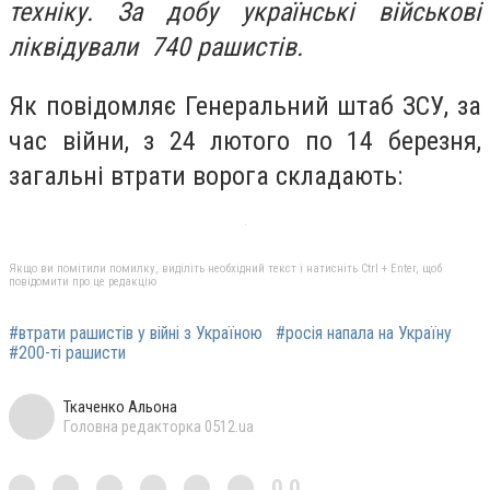
техніку. За добу українські військові
ліквідували 740 рашистів.
Як повідомляє Генеральний штаб ЗСУ, за
час війни, з 24 лютого по 14 березня,
загальні втрати ворога складають:
Якщо ви помітили помилку, виділіть необхідний текст і натисніть Ctrl + Enter, щоб
повідомити про це редакцію
#втрати рашистів у війні з Україною
#росія напала на Україну
#200-ті рашисти
Ткаченко Альона
Головна редакторка 0512.ua
0,0