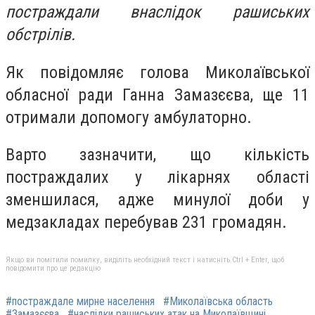
постраждали внаслідок рашиських
обстрілів.
Як повідомляє голова Миколаївської
обласної ради Ганна Замазєєва, ще 11
отримали допомогу амбулаторно.
Варто зазначити, що кількість
постраждалих у лікарнях області
зменшилася, адже минулої доби у
медзакладах перебував 231 громадян.
Якщо ви помітили помилку, виділіть необхідний текст і натисніть Ctrl + Enter, щоб
повідомити про це редакцію
#постраждале мирне населення
#Миколаївська область
#Замазєєва
#наслідки рашиських атак на Миколаївщині