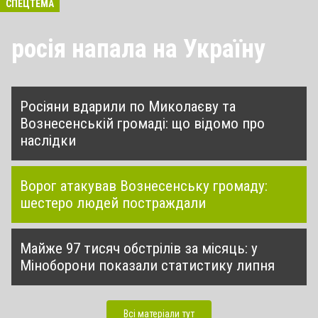
СПЕЦТЕМА
росія напала на Україну
Росіяни вдарили по Миколаєву та
Вознесенській громаді: що відомо про
наслідки
Ворог атакував Вознесенську громаду:
шестеро людей постраждали
Майже 97 тисяч обстрілів за місяць: у
Міноборони показали статистику липня
Всі матеріали тут