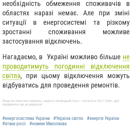
необхідність обмеження споживачів в
областях наразі немає. Але при зміні
ситуації в енергосистемі та різкому
зростанні споживання можливе
застосування відключень.
Нагадаємо, в Україні можливо більше
не
проводитимуть погодинні відключення
світла
, при цьому відключення можуть
відбуватись для проведення ремонтів.
Якщо ви помітили помилку, виділіть необхідний текст і натисніть Ctrl + Enter, щоб
повідомити про це редакцію
#енергосистема України
#Україна світло
#енергія Україна
#атаки росії
#новини Миколаєва