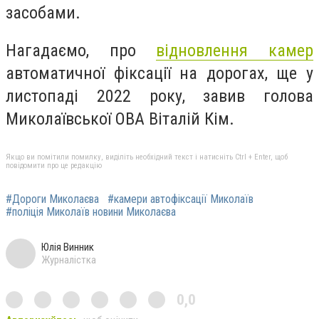
засобами.
Нагадаємо, про
відновлення камер
автоматичної фіксації на дорогах, ще у
листопаді 2022 року, завив голова
Миколаївської ОВА Віталій Кім.
Якщо ви помітили помилку, виділіть необхідний текст і натисніть Ctrl + Enter, щоб
повідомити про це редакцію
#Дороги Миколаєва
#камери автофіксації Миколаїв
#поліція Миколаїв новини Миколаєва
Юлія Винник
Журналістка
0,0