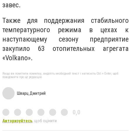
завес.
Также для поддержания стабильного
температурного режима в цехах к
наступающему сезону предприятие
закупило 63 отопительных агрегата
«Volkano».
Якщо ви помітили помилку, виділіть необхідний текст і натисніть Ctrl + Enter, щоб
повідомити про це редакцію
Шварц Дмитрий
0,0
Авторизуйтесь
, щоб оцінити