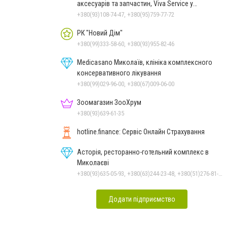
аксесуарів та запчастин, Viva Service у
Миколаєві
+380(93)108-74-47, +380(95)759-77-72
РК "Новий Дім"
+380(99)333-58-60, +380(93)955-82-46
Medicasano Миколаїв, клініка комплексного
консервативного лікування
+380(99)029-96-00, +380(67)009-06-00
Зоомагазин ЗооХрум
+380(93)639-61-35
hotline.finance: Сервіс Онлайн Страхування
Асторія, ресторанно-готельний комплекс в
Миколаєві
+380(93)635-05-93, +380(63)244-23-48, +380(51)276-81-65, +380(93)361-03-37, +380(95)172-60-42, +380(51)277-66-77, +380(68)916-39-76
Додати підприємство