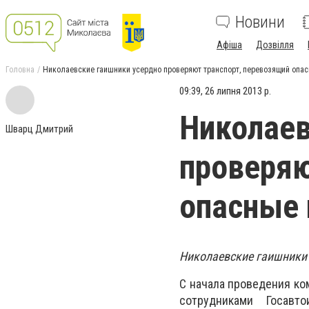
Новини
Афіша
Дозвілля
Головна
Николаевские гаишники усердно проверяют транспорт, перевозящий опас
09:39, 26 липня 2013 р.
Николаев
Шварц Дмитрий
проверяю
опасные 
Николаевские гаишники 
С начала проведения ко
сотрудниками Госавт