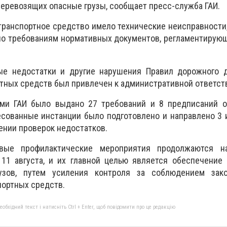
перевозящих опасные грузы, сообщает пресс-служба ГАИ.
транспортное средство имело технические неисправности,
но требованиям нормативных документов, регламентирую
ные недостатки и другие нарушения Правил дорожного 
ртных средств был привлечен к административной ответст
ами ГАИ было выдано 27 требований и 8 предписаний о
есованные инстанции было подготовлено и направлено 3
нии проверок недостатков.
вые профилактические мероприятия продолжаются н
11 августа, и их главной целью является обеспечение 
узов, путем усиления контроля за соблюдением зако
портных средств.
бхідний текст і натисніть Ctrl + Enter, щоб повідомити про це редакцію