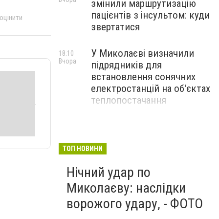
змінили маршрутизацію
пацієнтів з інсультом: куди
 оцінити
звертатися
У Миколаєві визначили
18:10
Вчора
підрядників для
встановлення сонячних
електростанцій на об'єктах
теплопостачання
Потяги Миколаїв:
17:10
Вчора
актуальний розклад на
серпень
ТОП НОВИНИ
Нічний удар по
Миколаєву: наслідки
ворожого удару, - ФОТО