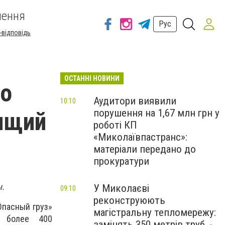
шення
Рус
-відповідь
ОСТАННІ НОВИНИ
но
Аудитори виявили
10:10
порушення на 1,67 млн грн у
зящий
роботі КП
«Миколаївпастранс»:
матеріали передано до
прокуратури
ы.
У Миколаєві
09:10
реконструюють
Опасный груз»
магістральну тепломережу:
о более 400
замінять 350 метрів труб, -