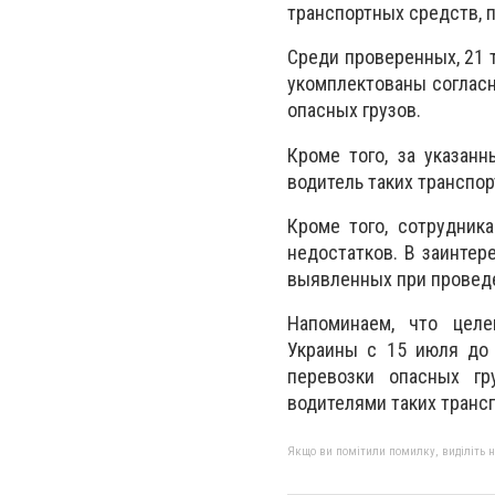
транспортных средств, 
Среди проверенных, 21 
укомплектованы соглас
опасных грузов.
Кроме того, за указан
водитель таких транспо
Кроме того, сотрудник
недостатков. В заинтер
выявленных при проведе
Напоминаем, что целе
Украины с 15 июля до 
перевозки опасных гр
водителями таких транс
Якщо ви помітили помилку, виділіть нео