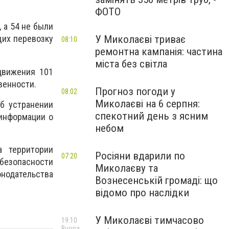
ФОТО
 а 54 не были
У Миколаєві триває
щих перевозку
08:10
ремонтна кампанія: частина
міста без світла
движения 101
венности.
Прогноз погоди у
08:02
Миколаєві на 6 серпня:
б устранении
спекотний день з ясним
 информации о
небом
а территории
Росіяни вдарили по
07:20
безопасности
Миколаєву та
нодательства
Вознесенській громаді: що
відомо про наслідки
У Миколаєві тимчасово
19:10
Вчора