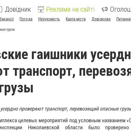
Довідник
Реклама на сайті
Оголо
Вакансії
Погода
Нерухомість
Карта міста
Довідкова
Питання
ные грузы
ские гаишники усерд
т транспорт, перево
грузы
усердно проверяют транспорт, перевозящий опасные груз
мплекса целевых мероприятий под условным названием «
оинспекции Николаевской области было проверен