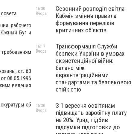
Сезонний розподіл світла:
16:30
 совета.
Вчора
Кабмін змінив правила
формування переліків
нии рабочего
критичних об'єктів
 Южный Буг и
Трансформація Служби
16:17
м требованиям
Вчора
безпеки України в умовах
екзистенційної війни:
баланс між
раины, ст. 60
євроінтеграційними
от 08.05.1996
стандартами та безпековою
ежима ведения
стійкістю
рокуратуры об
З 1 вересня освітянам
15:30
Вчора
підвищать заробітну плату
на 20%: Уряд підбив
підсумки підготовки до