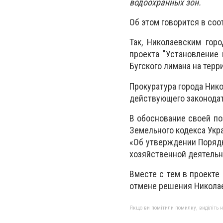
водоохранных зон.
Об этом говорится в со
Так, Николаевским гор
проекта "Установление
Бугского лимана на терр
Прокуратура города Ни
действующего законодат
В обоснование своей поз
Земельного кодекса Укр
«Об утверждении Порядк
хозяйственной деятельн
Вместе с тем в проекте
отмене решения Николаев
Якщо ви помітили помилку, виділіть нео