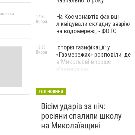
навчального року
 оцінити
На Космонавтів фахівці
14:30
Вчора
ліквідували складну аварію
на водомережі, - ФОТО
Історія газифікації: у
13:30
Вчора
«Газмережах» розповіли, де
в Миколаєві вперше
з'явився газ
Літній відпочинок у
13:00
Вчора
Миколаєві 2026: шукаємо
ТОП НОВИНИ
нові враження та
Вісім ударів за ніч:
перезавантаження
росіяни спалили школу
ПАРТНЕРСЬКИЙ СПЕЦПРОЄКТ
на Миколаївщині