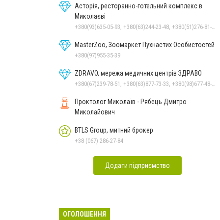
Асторія, ресторанно-готельний комплекс в
Миколаєві
+380(93)635-05-93, +380(63)244-23-48, +380(51)276-81-65, +380(93)361-03-37, +380(95)172-60-42, +380(51)277-66-77, +380(68)916-39-76
MasterZoo, Зоомаркет Пухнастих Особистостей
+380(97)955-35-39
ZDRAVO, мережа медичних центрів ЗДРАВО
+380(67)239-78-51, +380(63)877-73-33, +380(98)677-48-87
Проктолог Миколаїв - Рябець Дмитро
Миколайович
BTLS Group, митний брокер
+38 (067) 286-27-84
Додати підприємство
ОГОЛОШЕННЯ