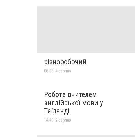
різноробочий
06:08, 4 серпня
Робота вчителем
англійської мови у
Таїланді
14:48, 2 серпня