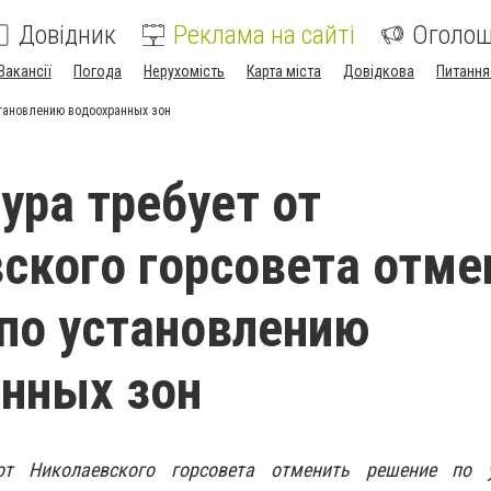
Довідник
Реклама на сайті
Оголо
Вакансії
Погода
Нерухомість
Карта міста
Довідкова
Питання
становлению водоохранных зон
ура требует от
ского горсовета отме
по установлению
нных зон
от Николаевского горсовета отменить решение по 