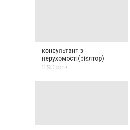
консультант з
нерухомості(рієлтор)
11:52, 3 серпня