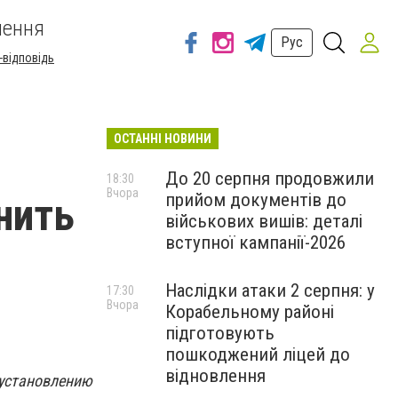
шення
Рус
-відповідь
ОСТАННІ НОВИНИ
До 20 серпня продовжили
18:30
Вчора
прийом документів до
нить
військових вишів: деталі
вступної кампанії-2026
Наслідки атаки 2 серпня: у
17:30
Вчора
Корабельному районі
підготовують
пошкоджений ліцей до
відновлення
установлению