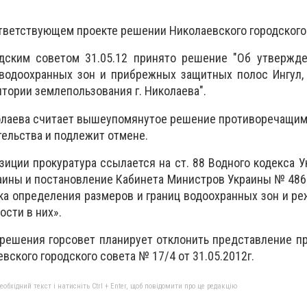
ответствующем проекте решении Николаевского городского
одским советом 31.05.12 принято решение "Об утвержде
 водоохранных зон и прибрежных защитных полос Ингул,
итории землепользования г. Николаева".
колаева считает вышеупомянутое решение противоречащи
ельства и подлежит отмене.
иции прокуратура ссылается на ст. 88 Водного кодекса Ук
аины и постановление Кабинета Министров Украины № 486 
а определения размеров и границ водоохранных зон и р
ости в них».
 решения горсовет планирует отклонить представление п
ского городского совета № 17/4 от 31.05.2012г.
бхідний текст і натисніть Ctrl + Enter, щоб повідомити про це редакцію