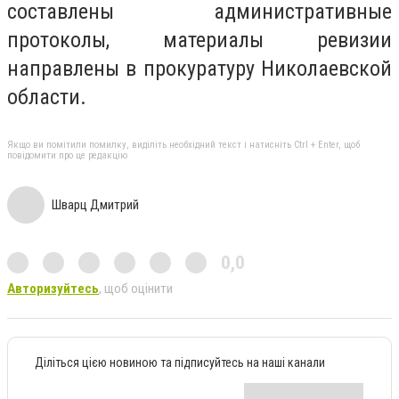
составлены административные
протоколы, материалы ревизии
направлены в прокуратуру Николаевской
области.
Якщо ви помітили помилку, виділіть необхідний текст і натисніть Ctrl + Enter, щоб
повідомити про це редакцію
Шварц Дмитрий
0,0
Авторизуйтесь
, щоб оцінити
Діліться цією новиною та підписуйтесь на наші канали