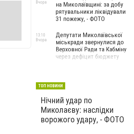
Вчора
на Миколаївщині: за добу
рятувальники ліквідували
31 пожежу, - ФОТО
Депутати Миколаївської
13:10
Вчора
міськради звернулися до
Верховної Ради та Кабміну
через дефіцит бюджету
ТОП НОВИНИ
Нічний удар по
Миколаєву: наслідки
ворожого удару, - ФОТО