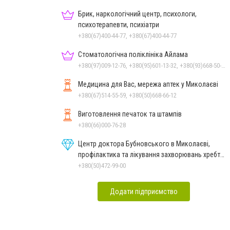
Брик, наркологічний центр, психологи,
психотерапевти, психіатри
+380(67)400-44-77, +380(67)400-44-77
Стоматологічна поліклініка Айлама
+380(97)009-12-76, +380(95)601-13-32, +380(93)668-50-62, +380(51)259-06-88
Медицина для Вас, мережа аптек у Миколаєві
+380(67)514-55-59, +380(50)668-66-12
Виготовлення печаток та штампів
+380(66)000-76-28
Центр доктора Бубновського в Миколаєві,
профілактика та лікування захворювань хребта
і суглобів
+380(50)472-99-00
Додати підприємство