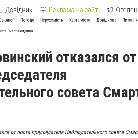
Довідник
Реклама на сайті
Оголо
Вакансії
Погода
Нерухомість
Карта міста
Довідкова
Питання
вета Смарт-Холдинга
винский отказался от
едседателя
ельного совета Смар
лся от поста председателя Наблюдательного совета Смар