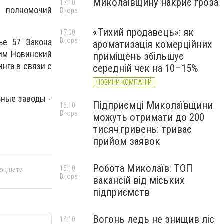
Миколаївщину накриє гроза
17:10
 полномочий
Вчора
«Тихий продавець»: як
17:00
Вчора
ье 57 Закона
ароматизація комерційних
дим Новинский
приміщень збільшує
нга в связи с
середній чек на 10–15%
НОВИНИ КОМПАНІЙ
ьные заводы -
Підприємці Миколаївщини
16:10
Вчора
можуть отримати до 200
тисяч гривень: триває
прийом заявок
Робота Миколаїв: ТОП
15:10
 оцінити
Вчора
вакансій від міських
підприємств
Вогонь ледь не знищив ліс
14:10