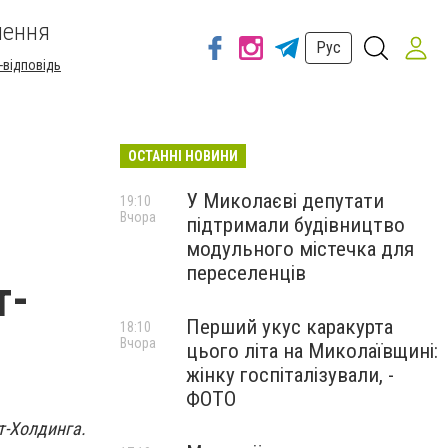
шення
Рус
-відповідь
ОСТАННІ НОВИНИ
У Миколаєві депутати
19:10
Вчора
підтримали будівництво
модульного містечка для
переселенців
т-
Перший укус каракурта
18:10
Вчора
цього літа на Миколаївщині:
жінку госпіталізували, -
ФОТО
т-Холдинга.