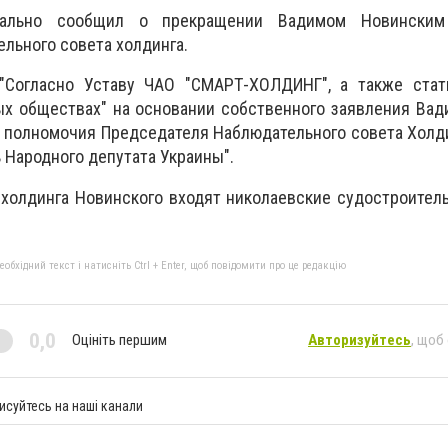
циально сообщил о прекращении Вадимом Новинским
льного совета холдинга.
"Согласно Уставу ЧАО "СМАРТ-ХОЛДИНГ", а также стат
ых обществах" на основании собственного заявления Ва
 полномочия Председателя Наблюдательного совета Холди
 Народного депутата Украины".
 холдинга Новинского входят николаевские судостроител
бхідний текст і натисніть Ctrl + Enter, щоб повідомити про це редакцію
0,0
Оцініть першим
Авторизуйтесь
, щоб
исуйтесь на наші канали