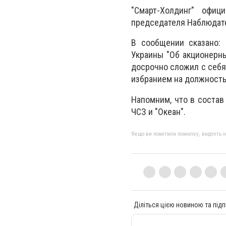
"Смарт-Холдинг" офи
председателя Наблюдате
В сообщении сказано: 
Украины "Об акционерн
досрочно сложил с себя
избранием на должность
Напомним, что в состав
ЧСЗ и "Океан".
Якщо ви помітили помилку, виділіть нео
Діліться цією новиною та підп