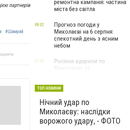
ремонтна кампанія: частина
цією партнерів
міста без світла
Прогноз погоди у
08:02
Миколаєві на 6 серпня:
х
#Шамрай
спекотний день з ясним
небом
 оцінити
Росіяни вдарили по
07:20
Миколаєву та
Вознесенській громаді: що
відомо про наслідки
ТОП НОВИНИ
Нічний удар по
Миколаєву: наслідки
ворожого удару, - ФОТО