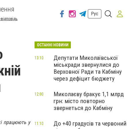
шення
Рус
-відповідь
ОСТАННІ НОВИНИ
о
Депутати Миколаївської
13:10
міськради звернулися до
жній
Верховної Ради та Кабміну
через дефіцит бюджету
и
Миколаєву бракує 1,1 млрд
12:00
грн: місто повторно
звернеться до Кабміну
кі працюють у
До +40 градусів та червоний
11:10