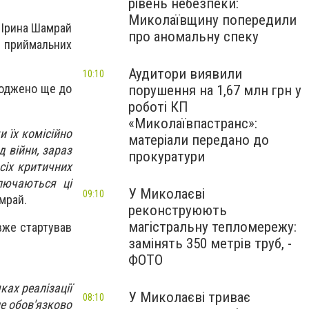
рівень небезпеки:
Миколаївщину попередили
 Ірина Шамрай
про аномальну спеку
 приймальних
Аудитори виявили
10:10
годжено ще до
порушення на 1,67 млн грн у
роботі КП
«Миколаївпастранс»:
и їх комісійно
матеріали передано до
д війни, зараз
прокуратури
сіх критичних
ключаються ці
У Миколаєві
09:10
амрай.
реконструюють
магістральну тепломережу:
вже стартував
замінять 350 метрів труб, -
ФОТО
ках реалізації
У Миколаєві триває
08:10
е обов'язково