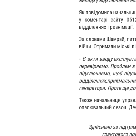
випадку відключення еле
Як повідомила начальниц
у коментарі сайту 051
відділеннях і реанімації.
За словами Шамрай, пит
війни. Отримали міські л
-
Є акти вводу експлуата
перевіряємо. Проблем з ц
підключаємо, щоб підсил
відділеннях,приймальни
генератори. Проте ще до 
Також начальниця управ
опалювальний сезон. Де
Здійснено за підтрим
грантового пр