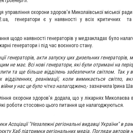
ктроенергії.
я управління охорони здоров'я Миколаївської міської ради
2.ua,
генератори є у наявності у всіх критичних та
ання щодо наявності генераторів у медзакладах було нала
ікарні генератори і під час воєнного стану.
ції генераторів, акти запуску цих дизельних генераторів, м
им не має. Всі нові генератори, які були отримані на періо
ити та ще більше відділень забезпечити світлом. Так у в
х відділеннях, реанімації, коли вимикається світло, в
війни у нас це було чітко налагоджено
,- зазначила Ірина Ш
ління охорони здоров'я додала, що у лікарнях Миколаєва 
які роботи стосовно цього питання ще налагоджуються.
ки Асоціації "Незалежні регіональні видавці України" в рам
оєкту Хаб підтримки регіональних медіа. Погляди авторів н