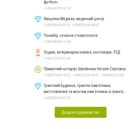
футбол»
+380(44)570-62-50
Авіценна Медікал, медичний центр
+380(96)400-97-97, +380(93)594-00-05
Пломбір, сучасна стоматологія
+380(98)984-73-68
Зодіак, ветеринарна клініка, зоотовари, УЗД
+380(73)073-20-40
Приватний нотаріус Швейнова Наталя Сергіївна
+380(97)605-18-03, +380(51)267-40-07, +380(93)375-08-48
Гранітний Будинок, гранітні пам'ятники,
виготовлення та монтаж пам'ятників із граніту в
Миколаєві
+380(93)620-65-65
Додати підприємство