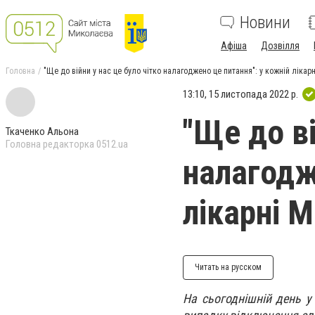
Новини
Афіша
Дозвілля
Головна
"Ще до війни у нас це було чітко налагоджено це питання": у кожній лікар
13:10, 15 листопада 2022 р.
"Ще до ві
Ткаченко Альона
Головна редакторка 0512.ua
налагодж
лікарні 
Читать на русском
На сьогоднішній день у