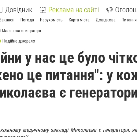
Довідник
Реклама на сайті
Оголо
Вакансії
Погода
Нерухомість
Карта міста
Довідкова
Питання
ні Миколаєва є генератори
Надійне джерело
йни у нас це було чітк
ено це питання": у ко
Миколаєва є генератор
 кожному медичному закладі Миколаєва є генератори, я