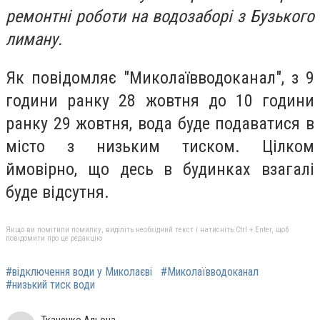
ремонтні роботи на водозаборі з Бузького
лиману.
Як повідомляє "Миколаївводоканал",
з 9
години ранку 28 жовтня до 10 години
ранку 29 жовтня, вода буде подаватися в
місто з низьким тиском. Цілком
ймовірно, що десь в будинках взагалі
буде відсутня.
Якщо ви помітили помилку, виділіть необхідний текст і натисніть Ctrl + Enter, щоб
повідомити про це редакцію
#відключення води у Миколаєві
#Миколаївводоканал
#низький тиск води