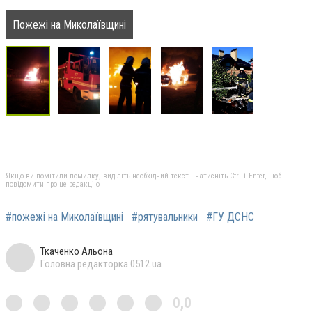
Пожежі на Миколаївщині
Якщо ви помітили помилку, виділіть необхідний текст і натисніть Ctrl + Enter, щоб
повідомити про це редакцію
#пожежі на Миколаївщині
#рятувальники
#ГУ ДСНС
Ткаченко Альона
Головна редакторка 0512.ua
0,0