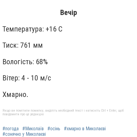
Вечір
Температура: +16 С
Тиск: 761 мм
Вологість: 68%
Вітер: 4 - 10 м/с
Хмарно.
Якщо ви помітили помилку, виділіть необхідний текст і натисніть Ctrl + Enter, щоб
повідомити про це редакцію
#погода
#Миколаїв
#осінь
#хмарно в Миколаєві
#сонячно у Миколаєві