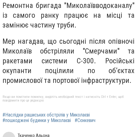
Ремонтна бригада "Миколаївводоканалу"
із самого ранку працює на місці та
замінює частину труби.
Мер нагадав, що сьогодні після опівночі
Миколаїв обстріляли "Смерчами" та
ракетами системи С-300. Російські
окупанти поцілили по об’єктах
промислової та портової інфраструктури.
Якщо ви помітили помилку, виділіть необхідний текст і натисніть Ctrl + Enter, щоб
повідомити про це редакцію
#Наслідки рашиських обстрілів у Миколаєві
#пошкоджені будинки у Миколаєві
#Сєнкевич
Ткаченко Альона