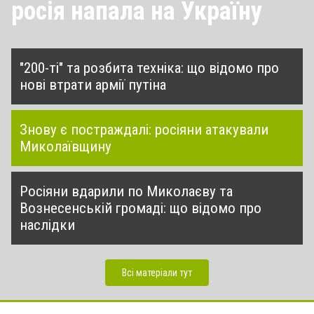
росія напала на Україну
"200-ті" та розбита техніка: що відомо про
нові втрати армії путіна
Знову є постраждалі: росіяни атакували
Миколаївщину
Росіяни вдарили по Миколаєву та
Вознесенській громаді: що відомо про
наслідки
Всі матеріали тут