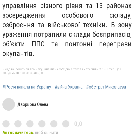
управління різного рівня та 13 районах
зосередження особового складу,
озброєння та військової техніки. В зону
ураження потрапили склади боєприпасів,
об’єкти ППО та понтонні переправи
окупантів.
Якщо ви помітили помилку, виділіть необхідний текст і натисніть Ctrl + Enter, щоб
повідомити про це редакцію
#Росія напала на Україну
#війна Україна
#обстріл Миколаєва
Дворцова Олена
0,0
Авторизуйтесь
, щоб оцінити