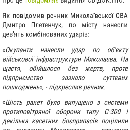
Про це
повідомляє
видання СВІДОК.info.
Як повідомив речник Миколаївської ОВА
Дмитро Плетенчук, по місту нанесли
дев'ять комбінованих ударів:
«
Окупанти нанесли удар по об'єкту
військової інфраструктури Миколаєва. На
щастя, обійшлося без жертв, проте
підприємство зазнало суттєвих
пошкоджень», - підкреслив речник.
«
Шість ракет було випущено з системи
протиповітряної оборони типу С-300 і
декілька касетних боєприпасів поцілили