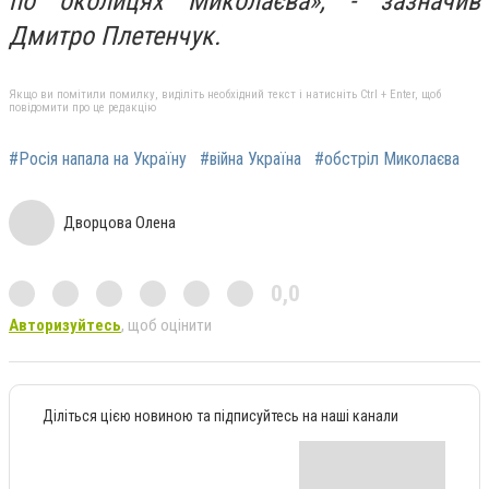
по околицях Миколаєва», - зазначив
Дмитро Плетенчук.
Якщо ви помітили помилку, виділіть необхідний текст і натисніть Ctrl + Enter, щоб
повідомити про це редакцію
#Росія напала на Україну
#війна Україна
#обстріл Миколаєва
Дворцова Олена
0,0
Авторизуйтесь
, щоб оцінити
Діліться цією новиною та підписуйтесь на наші канали