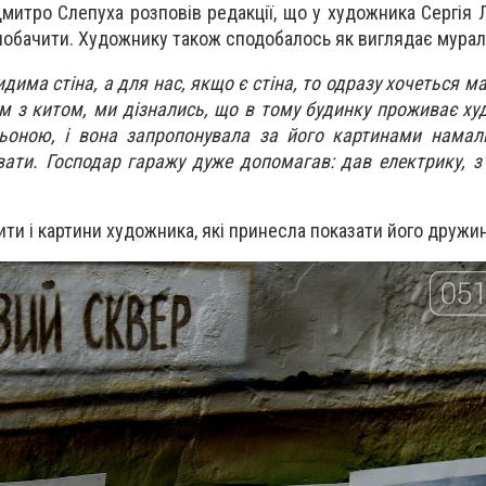
митро Слепуха розповів редакції, що у художника Сергія 
ь побачити. Художнику також сподобалось як виглядає мурал
идима стіна, а для нас, якщо є стіна, то одразу хочеться 
 з китом, ми дізнались, що в тому будинку проживає ху
ьоною, і вона запропонувала за його картинами намал
ати. Господар гаражу дуже допомагав: дав електрику, 
ти і картини художника, які принесла показати його дружи