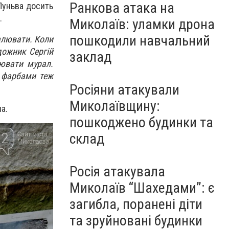
Ранкова атака на
Луньва досить
.
Миколаїв: уламки дрона
пошкодили навчальний
малювати. Коли
дожник Сергій
заклад
ювати мурал.
з фарбами теж
Росіяни атакували
Миколаївщину:
на.
пошкоджено будинки та
склад
Росія атакувала
Миколаїв “Шахедами”: є
загибла, поранені діти
та зруйновані будинки