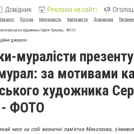
Довідник
Реклама на сайті
Оголо
Вакансії
Погода
Нерухомість
Карта міста
Довідкова
Питання
иколаївського художника Сергія Луньова, - ФОТО
дійне джерело
и-муралісти презент
мурал: за мотивами к
ського художника Сер
 - ФОТО
який несе на собі визначні пам'ятки Миколаєва, з'явився