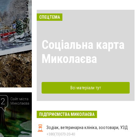
СПЕЦТЕМА
Соціальна карта
Миколаєва
Всі матеріали тут
ПІДПРИЄМСТВА МИКОЛАЄВА
Зодіак, ветеринарна клініка, зоотовари, УЗД
+380(73)073-20-40