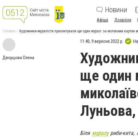
Новини
Афіша
Дозвілля
Головна
Художники-муралісти презентували ще один мурал: за мотивами картин м
11:40, 9 вересня 2022 р.
На
Художник
Дворцова Олена
ще один 
миколаїв
Луньова,
Біля
муралу
риби-кита, 