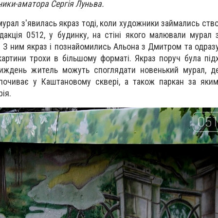
ики-аматора Сергія Луньва.
мурал з'явилась якраз тоді, коли художники займались ств
дакція 0512, у будинку, на стіні якого малювали мурал
. З ним якраз і познайомились Альона з Дмитром та одраз
картини трохи в більшому форматі. Якраз поруч була під
тиждень житель можуть споглядати новенький мурал, д
дпочиває у Каштановому сквері, а також паркан за яки
ія.