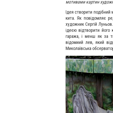
мотивами картин художн
Ідея створити подібний 
кита. Як повідомляє ре
художник Сергій Луньов
ідеєю відтворити його 
гаража, і менш як за 
відомиий лев, який ві
Миколаївська обсерватор