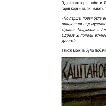
Один з авторів роботи Д
гарні картини, які мают
- По-перше, поруч була в
працювали над муралогм
Луньов. Подумали з Ал
Одразу ж почали втілюв
допоміг.
Також можна було побачи