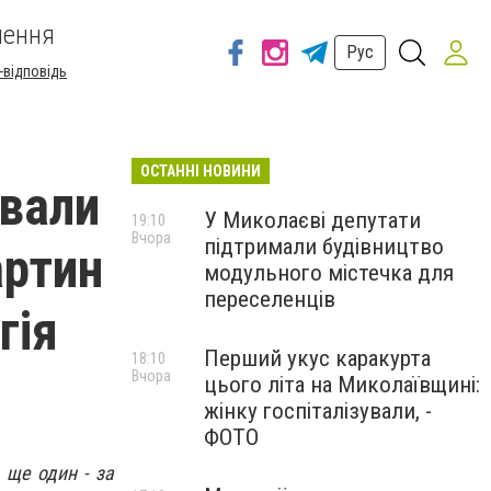
шення
Рус
-відповідь
ОСТАННІ НОВИНИ
ували
У Миколаєві депутати
19:10
Вчора
підтримали будівництво
артин
модульного містечка для
переселенців
гія
Перший укус каракурта
18:10
Вчора
цього літа на Миколаївщині:
жінку госпіталізували, -
ФОТО
 ще один - за