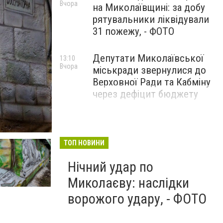
Вчора
на Миколаївщині: за добу
рятувальники ліквідували
31 пожежу, - ФОТО
Депутати Миколаївської
13:10
Вчора
міськради звернулися до
Верховної Ради та Кабміну
через дефіцит бюджету
Новий мурал у Миколаєві
ТОП НОВИНИ
Нічний удар по
Миколаєву: наслідки
ворожого удару, - ФОТО