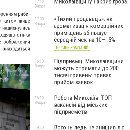
Миколаївщину накриє гроза
17:10
Вчора
оренням риби-
«Тихий продавець»: як
17:00
 з китом живе
Вчора
ароматизація комерційних
у надихнулись
приміщень збільшує
ходяща стінка
середній чек на 10–15%
е зображений
НОВИНИ КОМПАНІЙ
м знаходиться
Підприємці Миколаївщини
16:10
Вчора
можуть отримати до 200
тисяч гривень: триває
прийом заявок
Робота Миколаїв: ТОП
15:10
Вчора
вакансій від міських
підприємств
Вогонь ледь не знищив ліс
14:10