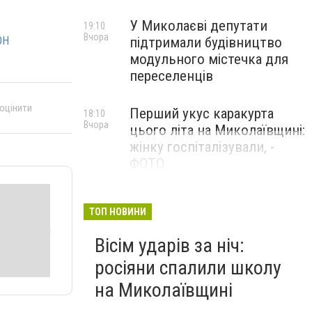
У Миколаєві депутати
19:10
Вчора
підтримали будівництво
ОН
модульного містечка для
переселенців
 оцінити
Перший укус каракурта
18:10
Вчора
цього літа на Миколаївщині:
жінку госпіталізували, -
ФОТО
ТОП НОВИНИ
Вісім ударів за ніч:
росіяни спалили школу
на Миколаївщині