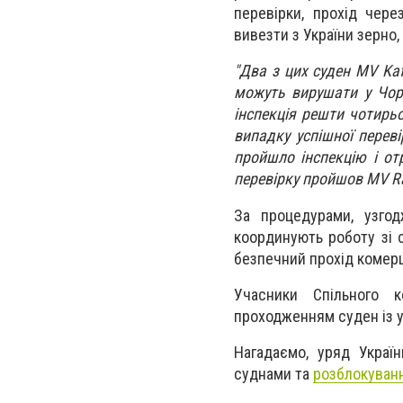
перевірки, прохід чер
вивезти з України зерно
"Два з цих суден MV Kaf
можуть вирушати у Чор
інспекція решти чотирьо
випадку успішної перев
пройшло інспекцію і от
перевірку пройшов MV Rah
За процедурами, узгод
координують роботу зі 
безпечний прохід комерц
Учасники Спільного 
проходженням суден із у
Нагадаємо, у
ряд Україн
суднами та
розблокуван