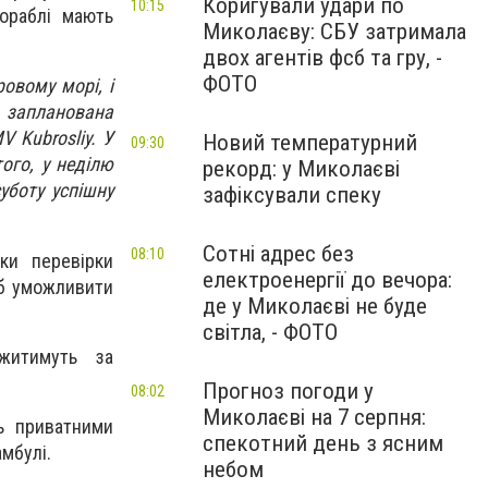
Коригували удари по
10:15
кораблі мають
Миколаєву: СБУ затримала
двох агентів фсб та гру, -
ФОТО
овому морі, і
 запланована
V Kubrosliy. У
Новий температурний
09:30
того, у неділю
рекорд: у Миколаєві
уботу успішну
зафіксували спеку
Сотні адрес без
08:10
ки перевірки
електроенергії до вечора:
об уможливити
де у Миколаєві не буде
світла, - ФОТО
житимуть за
Прогноз погоди у
08:02
Миколаєві на 7 серпня:
нь приватними
спекотний день з ясним
мбулі.
небом