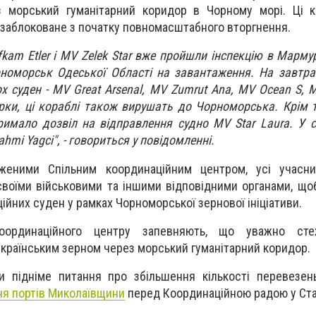
ез морський гуманітарний коридор в Чорному морі. Ці 
, заблоковане з початку повномасштабного вторгнення.
kam Etler і MV Zelek Star вже пройшли інспекцію в Мармур
номорськ Одеської Області на завантаження.
На завтра
х суден - MV Great Arsenal, MV Zumrut Ana, MV Ocean S, M
ірки, ці кораблі також вирушать до Чорноморська.
Крім 
римало дозвіл на відправлення судно MV Star Laura. У с
mi Yagci", - говориться у повідомленні.
женими Спільним координаційним центром, усі учасни
своїми військовими та іншими відповідними органами, щ
ійних суден у рамках Чорноморської зернової ініціативи.
координаційного центру запевняють, що уважно сте
країнським зерном через морський гуманітарний коридор.
и підніме питання про збільшення кількості перевезе
ня портів Миколаївщини
перед Координаційною радою у Ста