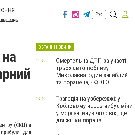
шення
Рус
-відповідь
ОСТАННІ НОВИНИ
 на
Смертельна ДТП за участі
11:00
трьох авто поблизу
арний
Миколаєва: один загиблий
та поранена, - ФОТО
Трагедія на узбережжі: у
10:40
Коблевому через вибух міни
у морі загинув чоловік, ще
дві жінки поранені
ентру (СКЦ) в
 прибули для