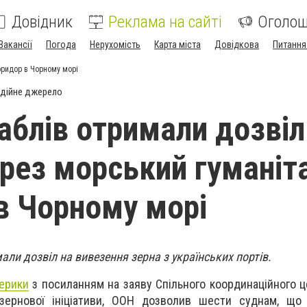
Довідник
Реклама на сайті
Оголо
Вакансії
Погода
Нерухомість
Карта міста
Довідкова
Питання
оридор в Чорному морі
дійне джерело
аблів отримали дозвіл
ерез морський гуманіт
в Чорному морі
али дозвіл на вивезення зерна з українських портів.
ерики
з посиланням на заяву Спільного координаційного ц
зернової ініціативи, ООН дозволив шести суднам, що