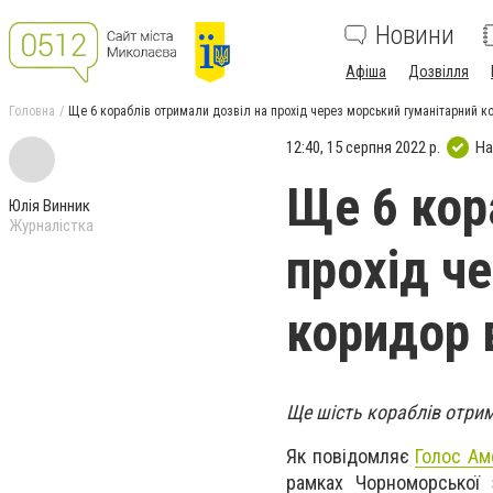
Новини
Афіша
Дозвілля
Головна
Ще 6 кораблів отримали дозвіл на прохід через морський гуманітарний к
12:40, 15 серпня 2022 р.
На
Ще 6 кор
Юлія Винник
Журналістка
прохід ч
коридор 
Ще шість кораблів отрим
Як повідомляє
Голос Ам
рамках Чорноморської 