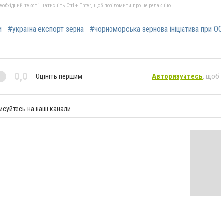
бхідний текст і натисніть Ctrl + Enter, щоб повідомити про це редакцію
и
#україна експорт зерна
#чорноморська зернова ініціатива при О
0,0
Оцініть першим
Авторизуйтесь
, щоб
исуйтесь на наші канали