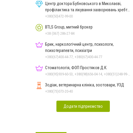
Центр доктора Бубновського в Миколаєві,
профілактика та лікування захворювань хребта
і суглобів
+380(50)472-99-00
BTLS Group, митний брокер
+38 (067) 286-27-84
Брик, наркологічний центр, психологи,
психотерапевти, психіатри
+380(67)400-44-77, +380(67)400-44-77
Стоматологія, ФОП Простяков Д.К.
+380(95)939-60-53, +380(98)656-04-14, +380(51)248-99-08, +380(50)159-88-74
Зодіак, ветеринарна клініка, зоотовари, УЗД
+380(73)073-20-40
Додати підприємство