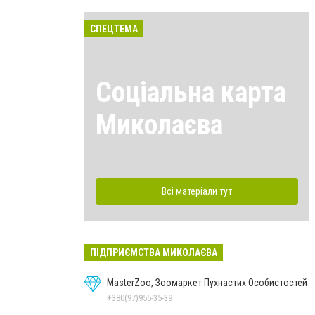
СПЕЦТЕМА
Соціальна карта
Миколаєва
Всі матеріали тут
ПІДПРИЄМСТВА МИКОЛАЄВА
MasterZoo, Зоомаркет Пухнастих Особистостей
+380(97)955-35-39