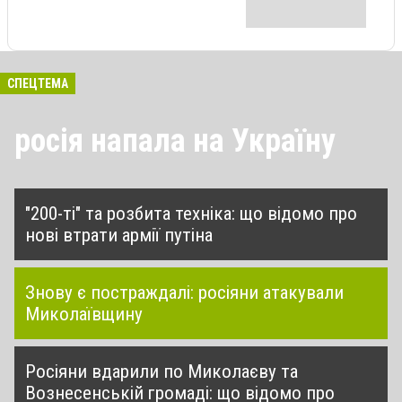
СПЕЦТЕМА
росія напала на Україну
"200-ті" та розбита техніка: що відомо про
нові втрати армії путіна
Знову є постраждалі: росіяни атакували
Миколаївщину
Росіяни вдарили по Миколаєву та
Вознесенській громаді: що відомо про