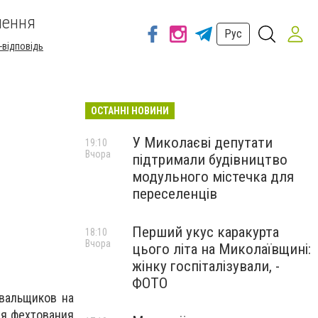
шення
Рус
-відповідь
ОСТАННІ НОВИНИ
У Миколаєві депутати
19:10
Вчора
підтримали будівництво
модульного містечка для
переселенців
Перший укус каракурта
18:10
Вчора
цього літа на Миколаївщині:
жінку госпіталізували, -
ФОТО
вальщиков на
ия фехтования