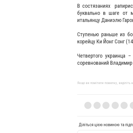
В состязаниях рапирис
буквально в шаге от 
итальянцу Даниэлю Гароц
Ступенью раньше из бо
корейцу Ки Йонг Сонг (14
Четвертого украинца –
соревнований Владимир п
Якщо ви помітили помилку, виділіть нео
Діліться цією новиною та підп