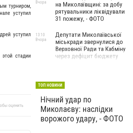
Вчора
на Миколаївщині: за добу
ым турниром,
рятувальники ліквідували
нале уступил
31 пожежу, - ФОТО
Депутати Миколаївської
дрей уступил
13:10
Вчора
міськради звернулися до
Верховної Ради та Кабміну
через дефіцит бюджету
 этой стадии
ТОП НОВИНИ
Нічний удар по
тобы оценить
Миколаєву: наслідки
ворожого удару, - ФОТО