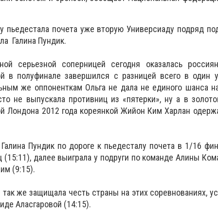
у пьедестала почета уже вторую Универсиаду подряд по
ала Галина Пундик.
ной серьезной соперницей сегодня оказалась россиян
ой в полуфинале завершился с разницей всего в один у
льным же оппоненткам Ольга не дала не единого шанса н
то не выпускала противниц из «пятерки», ну а в золот
й Лондона 2012 года кореянкой Жийон Ким Харлан одерж
Галина Пундик по дороге к пьедесталу почета в 1/16 фи
(15:11), далее выиграла у подруги по команде Алины Кома
им (9:15).
 так же защищала честь страны на этих соревнованиях, ус
де Аласгаровой (14:15).