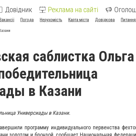
Довідник
Реклама на сайті
Оголо
Вакансії
Погода
Нерухомість
Карта міста
Довідкова
Питання
Казани
ская саблистка Ольга
 победительница
ады в Казани
ельница Универсиады в Казани.
завершили программу индивидуального первенства фехто
зани золотом и бронзой, сообщает Национальная федерац