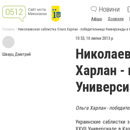
Новини
Афіша
Дозвілля
Головна
Николаевская саблистка Ольга Харлан - победительница Универсиады в 
10:53, 10 липня 2013 р.
Николаев
Шварц Дмитрий
Харлан -
Универси
Ольга Харлан - победит
Украинские саблистки 
XXVII Универсиаде в Ка