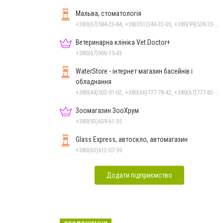
Мальва, стоматологія
+380(67)584-23-84, +38(0512)44-32-05, +380(99)538-33-25, +380(63)977-35-54
Ветеринарна клініка Vet.Doctor+
+380(67)900-15-43
WaterStore - інтернет магазин басейнів і
обладнання
+380(44)502-01-02, +380(66)777-78-42, +380(67)777-82-19, +380(67)890-80-80, +380(73)890-80-80, +380(44)502-01-03
Зоомагазин ЗооХрум
+380(93)639-61-35
Glass Express, автоскло, автомагазин
+380(63)612-07-59
Додати підприємство