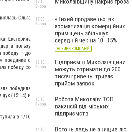
Миколаївщину накриє гроза
17:10
Вчора
днялась Ольга
«Тихий продавець»: як
17:00
Вчора
ароматизація комерційних
приміщень збільшує
ка Екатерина
середній чек на 10–15%
дар в пользу
НОВИНИ КОМПАНІЙ
а победу – до
ом поединке с
Підприємці Миколаївщини
16:10
ала победу со
Вчора
можуть отримати до 200
тисяч гривень: триває
прийом заявок
нала победила
щук (15:14) и
Робота Миколаїв: ТОП
15:10
Вчора
вакансій від міських
підприємств
тупила в 1/16
Вогонь ледь не знищив ліс
14:10