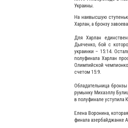
Украины.
На наивысшую ступеньк
Харлан, а бронзу завоев
Для Харлан единствен
Дьяченко, бой с котор
украинки – 15:14. Оста
полуфинала Харлан прос
Олимпийской чемпионко
счетом 15:9.
Обладательница бронзы 
румынку Михаэллу Булиц 
в полуфинале уступила К
Елена Воронина, которая
финала азербайджанке Аи