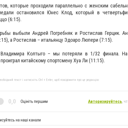
тов, которые проходили параллельно с женским сабельн
медали остановился Юнес Клод, который в четвертьфи
цо (6:15).
рьбы выбыли Андрей Погребняк и Ростислав Герцик. Ан
:15), а Ростислав – итальянцу Эдоаро Люпери (7:15).
 Владимира Колтыго – мы потеряли в 1/32 финала. На
роиграл китайскому спортсмену Хуа Ли (11:15).
бхідний текст і натисніть Ctrl + Enter, щоб повідомити про це редакцію
0,0
Оцініть першим
Авторизируйтесь
, ч
исуйтесь на наші канали