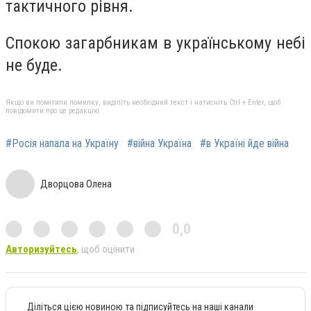
тактичного рівня.
Спокою загарбникам в українському небі
не буде.
Якщо ви помітили помилку, виділіть необхідний текст і натисніть Ctrl + Enter, щоб
повідомити про це редакцію
#Росія напала на Україну
#війна Україна
#в Україні йде війна
Дворцова Олена
0,0
Авторизуйтесь
, щоб оцінити
Діліться цією новиною та підписуйтесь на наші канали