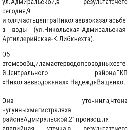
ул
.
Адмиральской
,
в результате
чего
сегодня
,
9
июля,
часть
центра
Николаева
оказалась
бе
з воды (
ул.
Никольская
-
Адмиральская
-
Артиллерийская
-
К.Либкнехта
)
.
Об
этом
сообщила
мастер
водопроводных
сете
й
Центрального района
ГКП
«
Николаевводоканал
» Надежда
Ващенко.
Она уточнила
,
что
на
чугунных
магистралях
в
районе
Адмиральской
,
21
произошла
аварийная утечка
,
в результате
чего