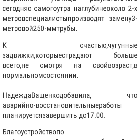
сегодня
с самого
утра на
глубине
около 2
-
х
метров
специалисты
производят замену
3
-
метровой
250
-мм
трубы.
К счастью
,
чугунные
задвижки
,
которые
страдают больше
всего
,
не смотря на свой
возраст
,
в
нормальном
состоянии
.
Надежда
Ващенко
добавила
,
что
аварийно
-
восстановительные
работы
планируется
завершить до
17.00.
Благоустройство
по