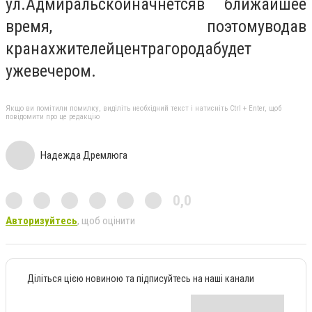
ул
.
Адмиральской
начнется
в ближайшее
время, п
оэтому
вода
в
кранах
жителей
центра
города
будет
уже
вечером.
Якщо ви помітили помилку, виділіть необхідний текст і натисніть Ctrl + Enter, щоб
повідомити про це редакцію
Надежда Дремлюга
0,0
Авторизуйтесь
, щоб оцінити
Діліться цією новиною та підписуйтесь на наші канали