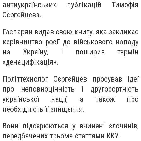
антиукраїнських публікацій Тимофія
Сєргєйцева.
Гаспарян видав свою книгу, яка закликає
керівництво росії до військового нападу
на Україну, і поширив термін
«денацифікація».
Політтехнолог Сєргєйцев просував ідеї
про неповноцінність і другосортність
української нації, а також про
необхідність її знищення.
Вони підозрюються у вчинені злочинів,
передбачених трьома статтями ККУ.