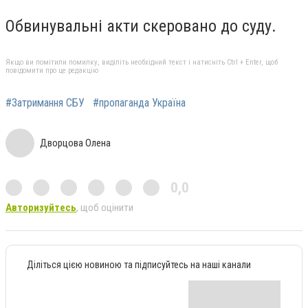
Обвинувальні акти скеровано до суду.
Якщо ви помітили помилку, виділіть необхідний текст і натисніть Ctrl + Enter, щоб
повідомити про це редакцію
#Затримання СБУ
#пропаганда Україна
Дворцова Олена
0,0
Авторизуйтесь
, щоб оцінити
Діліться цією новиною та підписуйтесь на наші канали