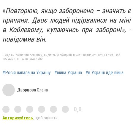
«
Повторюю, якщо заборонено – значить є
причини. Двоє людей підірвалися на міні
в Коблевому, купаючись при забороні», -
повідомив він.
Якщо ви помітили помилку, виділіть необхідний текст і натисніть Ctrl + Enter, щоб
повідомити про це редакцію
#Росія напала на Україну
#війна Україна
#в Україні йде війна
Дворцова Олена
0,0
Авторизуйтесь
, щоб оцінити