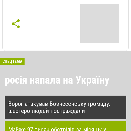
СПЕЦТЕМА
росія напала на Україну
Ворог атакував Вознесенську громаду:
шестеро людей постраждали
Майже 97 тисяч обстрілів за місяць: у