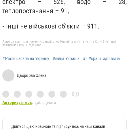
електро – 526, водо – 28,
теплопостачання – 91,
- інші не військові об’єкти – 911.
Якщо ви помітили помилку, виділіть необхідний текст і натисніть Ctrl + Enter, щоб
повідомити про це редакцію
#Росія напала на Україну
#війна Україна
#в Україні йде війна
Дворцова Олена
0,0
Авторизуйтесь
, щоб оцінити
Діліться цією новиною та підписуйтесь на наші канали