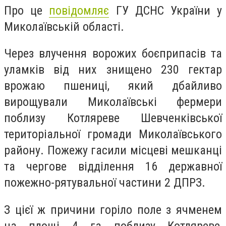
Про це
повідомляє
ГУ ДСНС України у
Миколаївській області.
Через влучення ворожих боєприпасів та
уламків від них знищено 230 гектар
врожаю пшениці, який дбайливо
вирощували Миколаївські фермери
поблизу Котляреве Шевченківської
територіальної громади Миколаївського
району. Пожежу гасили місцеві мешканці
та чергове відділення 16 державної
пожежно-рятувальної частини 2 ДПРЗ.
З цієї ж причини горіло поле з ячменем
на площі 4 га поблизу Котляреве,