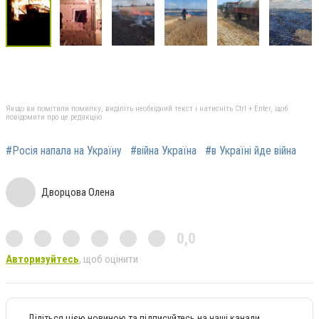
Якщо ви помітили помилку, виділіть необхідний текст і натисніть Ctrl + Enter, щоб
повідомити про це редакцію
#Росія напала на Україну
#війна Україна
#в Україні йде війна
Дворцова Олена
0,0
Авторизуйтесь
, щоб оцінити
Діліться цією новиною та підписуйтесь на наші канали