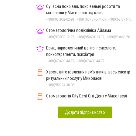
Сучасна покрівля, покрівельні роботи та
матеріали у Миколаєві під ключ
+380(93)952-02-91, +380 (67) 776-74-07, +380(63)774-77-47
Стоматологічна поліклініка Айлама
+380(97)009-12-76, +380(95)601-13-32, +380(93)668-50-62, +380(51)259-06-88
Брик, наркологічний центр, психологи,
психотерапевти, психіатри
+380(67)400-44-77, +380(67)400-44-77
Харон, виготовлення пам'ятників, весь спектр
ритуальних послуг у Миколаєві
+380(95)324-30-08
Стоматологія City Dent Сіті Дент у Миколаєві
Додати підприємство