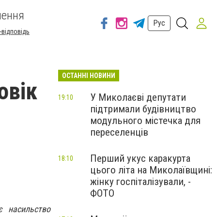
шення
Рус
-відповідь
ОСТАННІ НОВИНИ
овік
У Миколаєві депутати
19:10
підтримали будівництво
модульного містечка для
переселенців
Перший укус каракурта
18:10
цього літа на Миколаївщині:
жінку госпіталізували, -
ФОТО
є насильство