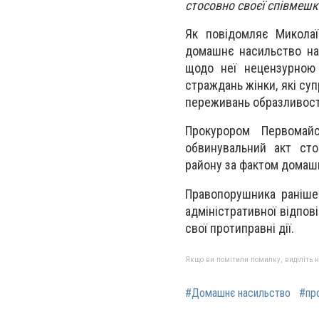
стосовно своєї співмешк
Як повідомляє Миколаї
домашнє насильство на
щодо неї нецензурною 
страждань жінки, які су
переживань образливості
Прокурором Первомай
обвинувальний акт сто
району за фактом домашн
Правопорушника раніше
адміністративної відпові
свої протиправні дії.
Якщо ви помітили помилку, виділіть нео
#Домашнє насильство
#пр