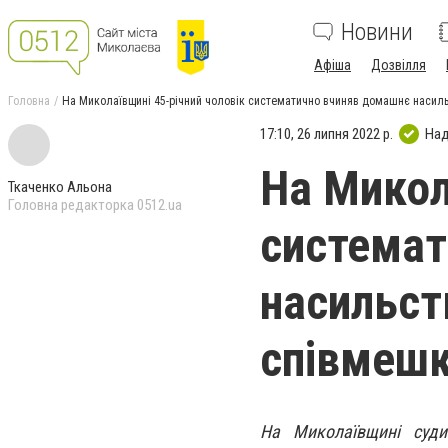
Новини
Афіша
Дозвілля
Головна
На Миколаївщині 45-річний чоловік систематично вчиняв домашнє насил
17:10, 26 липня 2022 р.
Над
На Микол
Ткаченко Альона
Головна редакторка 0512.ua
системат
насильст
співмеш
На Миколаївщині суди