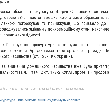
анки.
вська обласна прокуратура, 45-річний чоловік система
д своєю 23-річною співмешканкою, а саме ображав її, 
лайкою, погрожував та принижував, що призвело до п
проводжувались змінами у психоемоційному стані, накопиче
, приниженої гідності.
ської окружної прокуратури затверджено та скеров
совно жителя Арбузинської територіальної громади Пе
ього насильства (ст. 126-1 КК України).
 за вчинення домашнього насильства вже було притягн
дальності за ч. 1 та ч. 2 ст. 173-2 КУпАП, проте, він продо
бхідний текст і натисніть Ctrl + Enter, щоб повідомити про це редакцію
окуратура
#на Миколаївщині судитимуть чоловіка