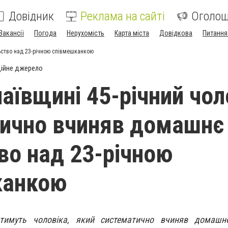
Довідник
Реклама на сайті
Оголо
Вакансії
Погода
Нерухомість
Карта міста
Довідкова
Питання
ьство над 23-річною співмешканкою
ійне джерело
аївщині 45-річний чол
ично вчиняв домашнє
во над 23-річною
канкою
тимуть чоловіка, який систематично вчиняв домашн