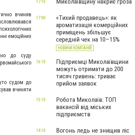
Миколаївщину накриє гроза
17:10
тично вчиняв
«Тихий продавець»: як
17:00
висловлювався
ароматизація комерційних
сихологічних
приміщень збільшує
нні емоційних
середній чек на 10–15%
НОВИНИ КОМПАНІЙ
ано до суду
Підприємці Миколаївщини
16:10
рвомайського
можуть отримати до 200
тисяч гривень: триває
уто судом до
прийом заявок
вжував вчиняти
Робота Миколаїв: ТОП
15:10
вакансій від міських
підприємств
Вогонь ледь не знищив ліс
14:10