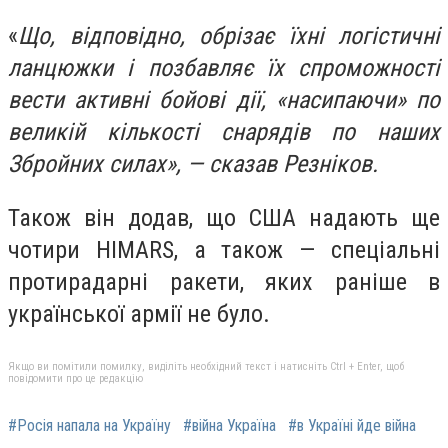
«
Що, відповідно, обрізає їхні логістичні
ланцюжки і позбавляє їх спроможності
вести активні бойові дії, «насипаючи» по
великій кількості снарядів по наших
Збройних силах», — сказав Резніков.
Також він додав, що США надають ще
чотири HIMARS, а також — спеціальні
протирадарні ракети, яких раніше в
української армії не було.
Якщо ви помітили помилку, виділіть необхідний текст і натисніть Ctrl + Enter, щоб
повідомити про це редакцію
#Росія напала на Україну
#війна Україна
#в Україні йде війна