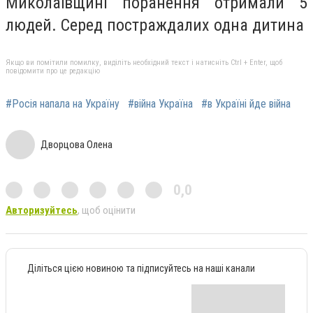
Миколаївщині поранення отримали 5
людей. Серед постраждалих одна дитина
Якщо ви помітили помилку, виділіть необхідний текст і натисніть Ctrl + Enter, щоб
повідомити про це редакцію
#Росія напала на Україну
#війна Україна
#в Україні йде війна
Дворцова Олена
0,0
Авторизуйтесь
, щоб оцінити
Діліться цією новиною та підписуйтесь на наші канали