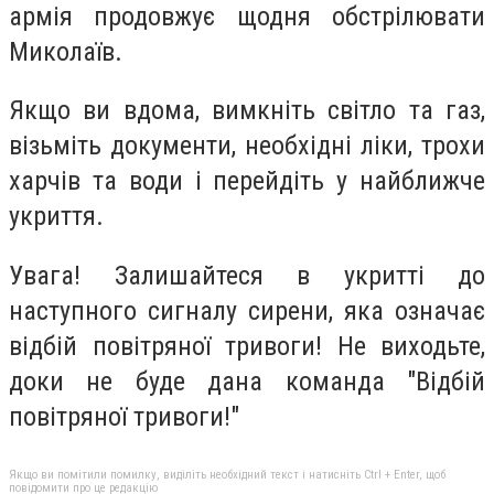
армія продовжує щодня обстрілювати
Миколаїв.
Якщо ви вдома, вимкніть світло та газ,
візьміть документи, необхідні ліки, трохи
харчів та води і перейдіть у найближче
укриття.
Увага! Залишайтеся в укритті до
наступного сигналу сирени, яка означає
відбій повітряної тривоги! Не виходьте,
доки не буде дана команда "Відбій
повітряної тривоги!"
Якщо ви помітили помилку, виділіть необхідний текст і натисніть Ctrl + Enter, щоб
повідомити про це редакцію