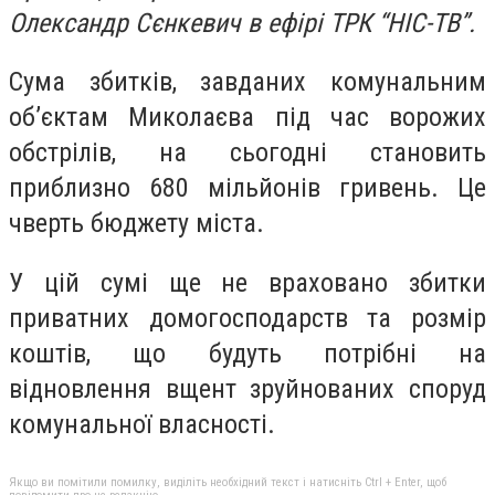
Олександр Сєнкевич в ефірі ТРК “НІС-ТВ”.
Сума збитків, завданих комунальним
об’єктам Миколаєва під час ворожих
обстрілів, на сьогодні становить
приблизно 680 мільйонів гривень. Це
чверть бюджету міста.
У цій сумі ще не враховано збитки
приватних домогосподарств та розмір
коштів, що будуть потрібні на
відновлення вщент зруйнованих споруд
комунальної власності.
Якщо ви помітили помилку, виділіть необхідний текст і натисніть Ctrl + Enter, щоб