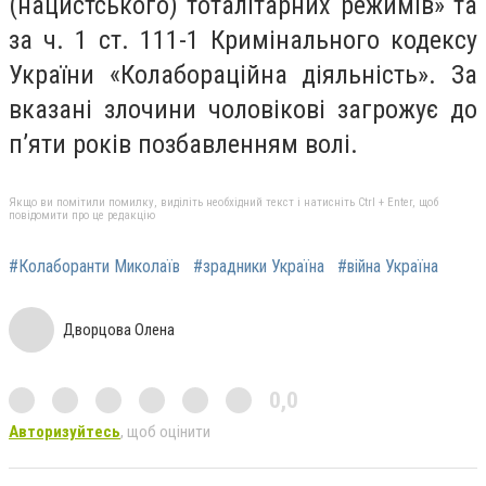
(нацистського) тоталітарних режимів» та
за ч. 1 ст. 111-1 Кримінального кодексу
України «Колабораційна діяльність». За
вказані злочини чоловікові загрожує до
п’яти років позбавленням волі.
Якщо ви помітили помилку, виділіть необхідний текст і натисніть Ctrl + Enter, щоб
повідомити про це редакцію
#Колаборанти Миколаїв
#зрадники Україна
#війна Україна
Дворцова Олена
0,0
Авторизуйтесь
, щоб оцінити