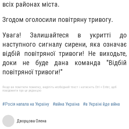
всіх районах міста.
Згодом оголосили повітряну тривогу.
Увага! Залишайтеся в укритті до
наступного сигналу сирени, яка означає
відбій повітряної тривоги! Не виходьте,
доки не буде дана команда "Відбій
повітряної тривоги!"
Якщо ви помітили помилку, виділіть необхідний текст і натисніть Ctrl + Enter, щоб
повідомити про це редакцію
#Росія напала на Україну
#війна Україна
#в Україні йде війна
Дворцова Олена