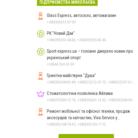
ПІДПРИЄМСТВА МИКОЛАЄВА
Glass Express, автоскло, автомагазин
+380(63)612-07-59
РК "Новий Дім"
+380(99)333-58-60, +380(93)955-82-46
Sport-express.ua – головне джерело новин про
український спорт
+38044 534 45 59
Гранітна майстерня "Душа"
+380(93)308-81-89, +380(51)272-01-73, +380(67)297-61-89, +38(093) 308-81-96
Стоматологічна поліклініка Айлама
+380(97)009-12-76, +380(95)601-13-32, +380(93)668-50-62, +380(51)259-06-88
Ремонт мобільної та офісної техніки, продаж
аксесуарів та запчастин, Viva Service у
Миколаєві
+380(93)108-74-47, +380(95)759-77-72