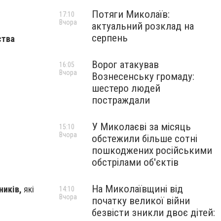
Потяги Миколаїв:
17:10
Вчора
актуальний розклад на
серпень
ства
Ворог атакував
16:05
Вчора
Вознесенську громаду:
шестеро людей
постраждали
У Миколаєві за місяць
15:10
Вчора
обстежили більше сотні
пошкоджених російськими
обстрілами об'єктів
На Миколаївщині від
ників,
які
14:10
Вчора
початку великої війни
безвісти зникли двоє дітей: