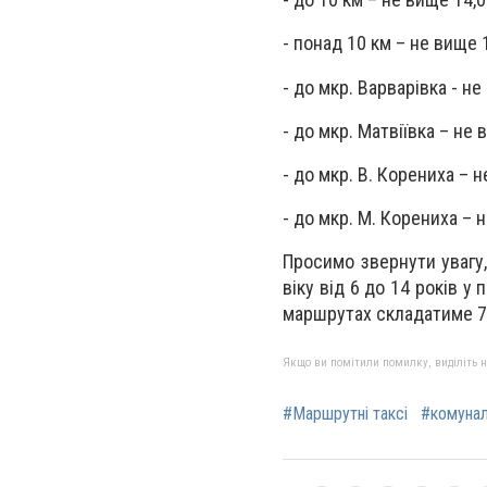
- понад 10 км – не вище 1
- до мкр. Варварівка - не
- до мкр. Матвіївка – не 
- до мкр. В. Корениха – 
- до мкр. М. Корениха – н
Просимо звернути увагу,
віку від 6 до 14 років у
маршрутах складатиме 7,
Якщо ви помітили помилку, виділіть нео
#Маршрутні таксі
#комунал