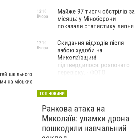
Майже 97 тисяч обстрілів за
13:10
Вчора
місяць: у Міноборони
показали статистику липня
Скидання відходів після
12:10
Вчора
забою худоби на
Миколаївщині
підтвердилося: розпочато
перевірку, - ФОТО
ітей шкільного
ами на міських
ТОП НОВИНИ
Ранкова атака на
Миколаїв: уламки дрона
пошкодили навчальний