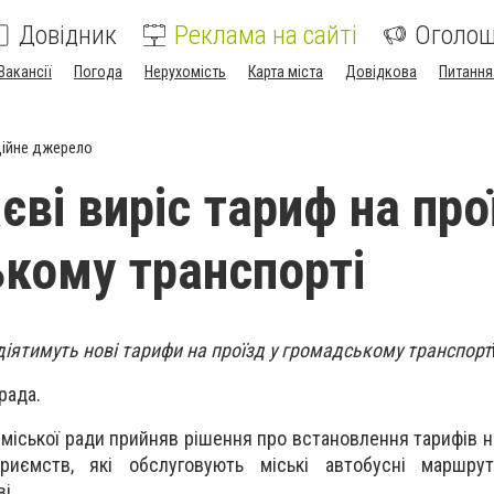
Довідник
Реклама на сайті
Оголо
Вакансії
Погода
Нерухомість
Карта міста
Довідкова
Питання
ійне джерело
ві виріс тариф на про
кому транспорті
діятимуть нові тарифи на проїзд у громадському транспорт
рада.
міської ради прийняв рішення про встановлення тарифів н
риємств, які обслуговують міські автобусні маршрут
і.