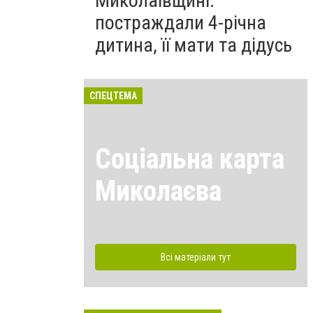
Миколаївщині:
постраждали 4-річна
дитина, її мати та дідусь
СПЕЦТЕМА
Соціальна карта
Миколаєва
Всі матеріали тут