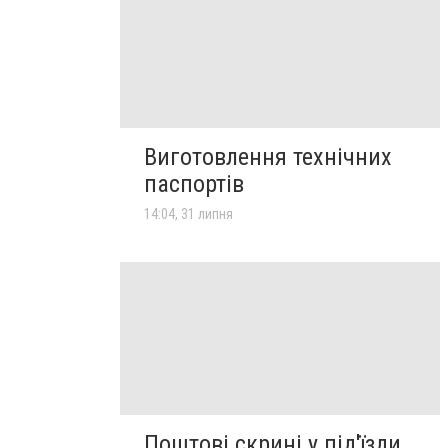
Виготовлення технічних
паспортів
14:04, 31 липня
Поштові скрині у під'їзди