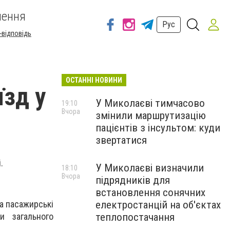
шення
Рус
-відповідь
ОСТАННІ НОВИНИ
їзд у
У Миколаєві тимчасово
19:10
Вчора
змінили маршрутизацію
пацієнтів з інсультом: куди
звертатися
і.
У Миколаєві визначили
18:10
Вчора
підрядників для
встановлення сонячних
електростанцій на об'єктах
а пасажирські
теплопостачання
и загального