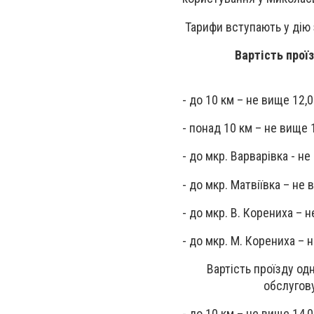
Тарифи вступають у дію 
Вартість прої
- до 10 км – не вище 12,0
- понад 10 км – не вище 
- до мкр. Варварівка - не
- до мкр. Матвіївка – не 
- до мкр. В. Корениха – 
- до мкр. М. Корениха – н
Вартість проїзду о
обслугов
- до 10 км – не вище 14,0