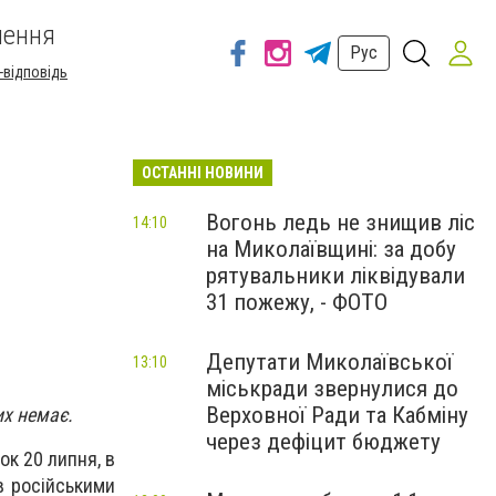
шення
Рус
-відповідь
ОСТАННІ НОВИНИ
Вогонь ледь не знищив ліс
14:10
на Миколаївщині: за добу
рятувальники ліквідували
31 пожежу, - ФОТО
Депутати Миколаївської
13:10
міськради звернулися до
Верховної Ради та Кабміну
х немає.
через дефіцит бюджету
ок 20 липня, в
в російськими