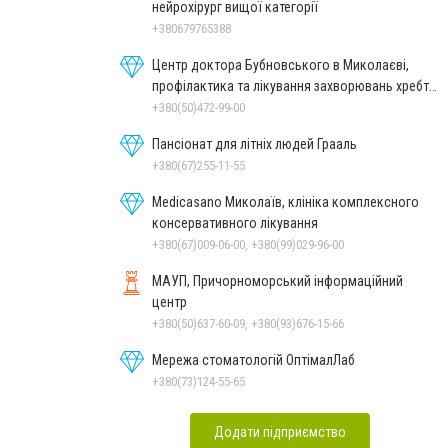
нейрохірург вищої категорії
+380679765388
Центр доктора Бубновського в Миколаєві,
профілактика та лікування захворювань хребта
і суглобів
+380(50)472-99-00
Пансіонат для літніх людей Грааль
+380(67)255-11-55
Medicasano Миколаїв, клініка комплексного
консервативного лікування
+380(67)009-06-00, +380(99)029-96-00
МАУП, Причорноморський інформаційний
центр
+380(50)637-60-09, +380(93)676-15-66
Мережа стоматологій ОптімалЛаб
+380(73)124-55-65
Додати підприємство