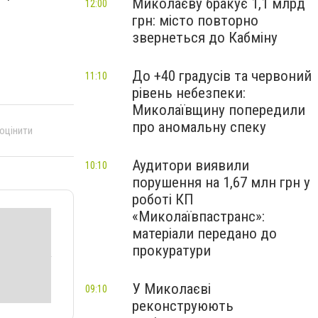
Миколаєву бракує 1,1 млрд
12:00
грн: місто повторно
звернеться до Кабміну
До +40 градусів та червоний
11:10
рівень небезпеки:
Миколаївщину попередили
про аномальну спеку
 оцінити
Аудитори виявили
10:10
порушення на 1,67 млн грн у
роботі КП
«Миколаївпастранс»:
матеріали передано до
прокуратури
У Миколаєві
09:10
реконструюють