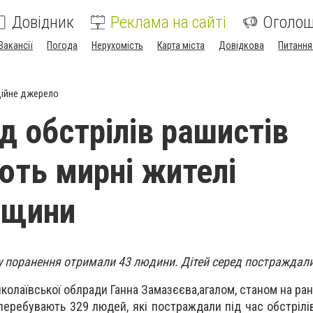
Довідник
Реклама на сайті
Оголо
Вакансії
Погода
Нерухомість
Карта міста
Довідкова
Питання
ійне джерело
д обстрілів рашистів
ть мирні жителі
вщини
у поранення отримали 43 людини. Дітей серед постраждали
колаївської облради Ганна Замазєєва,агалом, станом на ран
перебувають 329 людей, які постраждали під час обстрілі