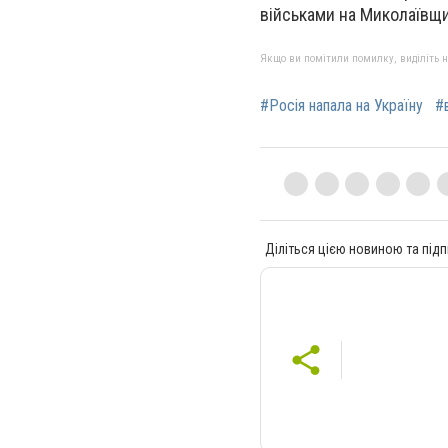
військами на Миколаївщ
Якщо ви помітили помилку, виділіть нео
#Росія напала на Україну
#
Діліться цією новиною та підп