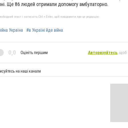
ині. Ще 86 людей отримали допомогу амбулаторно.
бхідний текст і натисніть Ctrl + Enter, щоб повідомити про це редакцію
війна Україна
#в Україні йде війна
0,0
Оцініть першим
Авторизуйтесь
, щоб
исуйтесь на наші канали