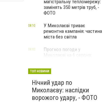
магістральну тепломережу:
замінять 350 метрів труб, -
ФОТО
У Миколаєві триває
08:10
ремонтна кампанія: частина
міста без світла
Прогноз погоди у
08:02
Миколаєві на 6 серпня:
спекотний день з ясним
небом
ТОП НОВИНИ
Нічний удар по
Миколаєву: наслідки
ворожого удару, - ФОТО