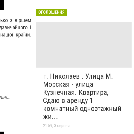
ОГОЛОШЕННЯ
лько з віршем
дзвичайного і
нашої країни.
г. Николаев . Улица М.
Морская - улица
Кузнечная. Квартира,
ні...
Сдаю в аренду 1
комнатный одноэтажный
жи...
21:59, 3 серпня