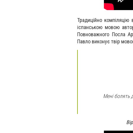
Традиційно компіляцію 
іспанською мовою авто
Повноважного Посла Арг
Павло виконує твір мово
Мені болять д
Ві