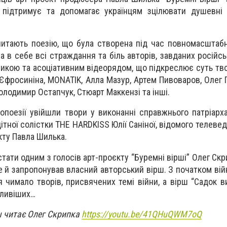
 підтримує та допомагає українцям зцілювати душевні 
 читають поезію, що була створена під час повномасштабно
ла в себе всі страждання та біль авторів, завданих російс
кою та асоціативним відеорядом, що підкреслює суть твор
Єфросиніна, MONATIK, Алла Мазур, Артем Пивоваров, Олег 
олодимир Остапчук, Стюарт Маккензі та інші.
опоезії увійшли твори у виконанні справжнього патріарха
ітної солістки THE HARDKISS Юлії Саніної, відомого телеве
кту Павла Шилька.
ати одним з голосів арт-проєкту “Буремні вірші” Олег Скр
е й запропонував власний авторський вірш. З початком вій
я чимало творів, присвячених темі війни, а вірш “Садок 
кливіших…
ш читає Олег Скрипка
https://youtu.be/41QHuQWM7oQ