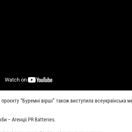
проєкту “Буремні вірші” також виступила всеукраїнська м
и – Агенції PR Batteries.