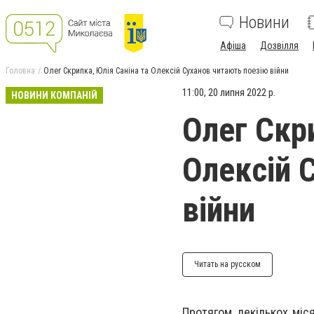
Новини
Афіша
Дозвілля
Головна
Олег Скрипка, Юлія Саніна та Олексій Суханов читають поезію війни
11:00, 20 липня 2022 р.
НОВИНИ КОМПАНІЙ
Олег Скр
Олексій 
війни
Читать на русском
Протягом декількох міс