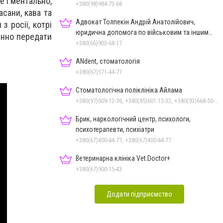
е і ментально,
+380(98)984-73-68
асани, кава та
Адвокат Толпекін Андрій Анатолійович,
з росії, котрі
юридична допомога по військовим та іншим
цінно передати
справам
+380(66)903-68-17
ANdent, стоматологія
+380(67)571-44-77
Стоматологічна поліклініка Айлама
+380(97)009-12-76, +380(95)601-13-32, +380(93)668-50-62, +380(51)259-06-88
Брик, наркологічний центр, психологи,
психотерапевти, психіатри
+380(67)400-44-77, +380(67)400-44-77
Ветеринарна клініка Vet.Doctor+
+380(67)900-15-43
Додати підприємство