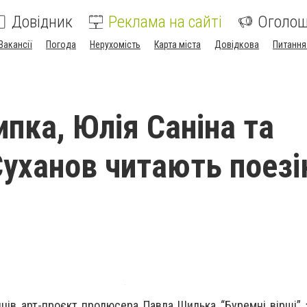
Довідник
Реклама на сайті
Оголо
Вакансії
Погода
Нерухомість
Карта міста
Довідкова
Питання
ипка, Юлія Саніна та
Суханов читають поез
яців арт-проєкт продюсера Павла Шилька “Буремні вірші”