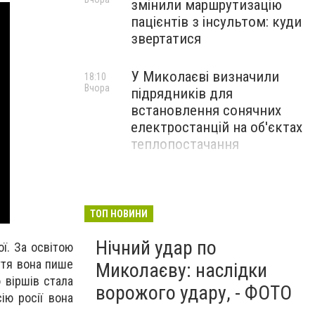
змінили маршрутизацію
пацієнтів з інсультом: куди
звертатися
У Миколаєві визначили
18:10
Вчора
підрядників для
встановлення сонячних
електростанцій на об'єктах
теплопостачання
Потяги Миколаїв:
17:10
Вчора
актуальний розклад на
серпень
ТОП НОВИНИ
Нічний удар по
ї. За освітою
иття вона пише
Миколаєву: наслідки
 віршів стала
ворожого удару, - ФОТО
ію росії вона