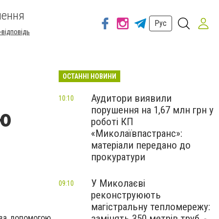
шення
Рус
-відповідь
ОСТАННІ НОВИНИ
Аудитори виявили
10:10
порушення на 1,67 млн грн у
ію
роботі КП
«Миколаївпастранс»:
матеріали передано до
прокуратури
У Миколаєві
09:10
реконструюють
магістральну тепломережу:
 за допомогою
замінять 350 метрів труб, -