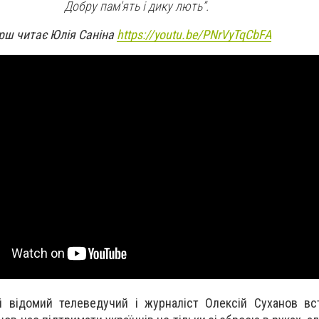
Добру пам'ять і дику лють”.
рш читає Юлія Саніна
https://youtu.be/PNrVyTqCbFA
й відомий телеведучий і журналіст Олексій Суханов вс