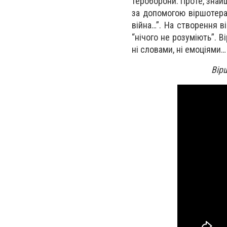
тероборони. Проте, знайш
за допомогою віршотерап
війна…”. На створення в
“нічого не розуміють”. 
ні словами, ні емоціями…
Вір