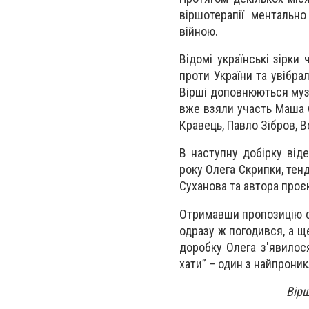
віршотерапії ментально
війною.
Відомі українські зірки
проти України та увібра
Вірші доповнюються музи
вже взяли участь Маша 
Кравець, Павло Зібров, В
В наступну добірку віде
року Олега Скрипки, тенд
Суханова та автора проє
Отримавши пропозицію ст
одразу ж погодився, а щ
доробку Олега з'явилос
хати” – один з найпрони
Вір