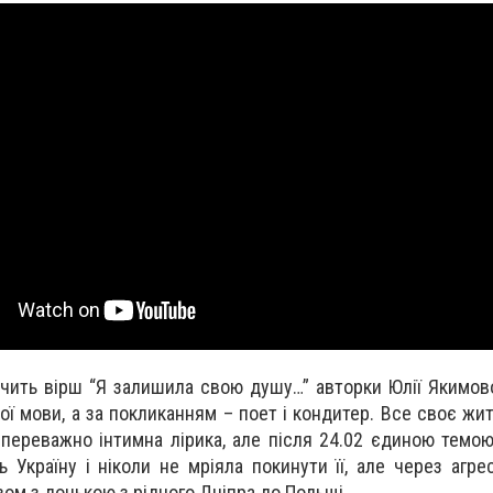
учить вірш “Я залишила свою душу…” авторки Юлії Якимово
кої мови, а за покликанням – поет і кондитер. Все своє ж
 переважно інтимна лірика, але після 24.02 єдиною темою
 Україну і ніколи не мріяла покинути її, але через агрес
зом з донькою з рідного Дніпра до Польщі.