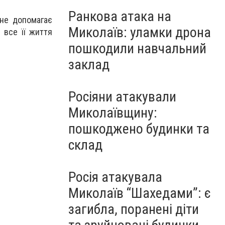
Ранкова атака на
не допомагає
Миколаїв: уламки дрона
 все її життя
пошкодили навчальний
заклад
Росіяни атакували
Миколаївщину:
пошкоджено будинки та
склад
Росія атакувала
Миколаїв “Шахедами”: є
загибла, поранені діти