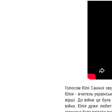
Голосом Юлії Саніної зв
Юлія - вчитель українсь
вірші. До війни це була
війна. Юлія дуже любить
змушена була виїхати ра