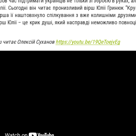
ов час підтримати українців не тільки зі зброєю в руках, ал
ії. Сьогодні він читає пронизливий вірш Юлії Гринюк “Кру
ірша її наштовхнуло спілкування з вже колишніми друзями 
Вірш Юлії – це крик душі, який насправді неможливо повно
ш читає Олексій Суханов
https://youtu.be/19QeToejvEg