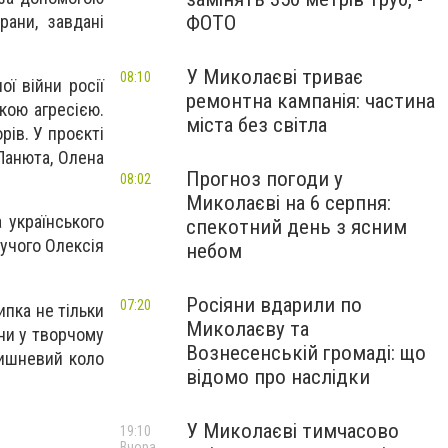
рани, завдані
ФОТО
У Миколаєві триває
08:10
ї війни росії
ремонтна кампанія: частина
ькою агресією.
міста без світла
ів. У проєкті
Панюта, Олена
Прогноз погоди у
08:02
Миколаєві на 6 серпня:
 українського
спекотний день з ясним
дучого Олексія
небом
Росіяни вдарили по
07:20
ипка не тільки
Миколаєву та
ни у творчому
Вознесенській громаді: що
вишневий коло
відомо про наслідки
У Миколаєві тимчасово
19:10
Вчора