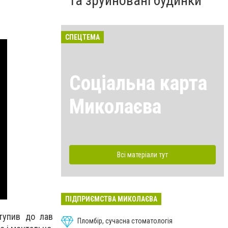
та зруйновані будинки
СПЕЦТЕМА
Соціальна карта
Миколаєва
Всі матеріали тут
ПІДПРИЄМСТВА МИКОЛАЄВА
тупив до лав
Пломбір, сучасна стоматологія