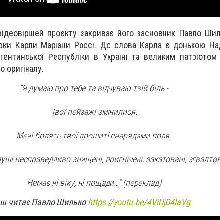
відеовіршей проєкту закриває його засновник Павло Ши
рки Карли Маріани Россі. До слова Карла є донькою На
ентинської Республіки в Україні та великим патріотом 
ю оригіналу.
“Я думаю про тебе та відчуваю твій біль -
Твої пейзажі змінилися.
Мені болять твої прошиті снарядами поля.
уші несправедливо знищені, пригнічені, закатовані, зґвалтова
Немає ні віку, ні пощади…” (переклад)
рш читає Павло Шилько
https://youtu.be/4ViUjD4laVg