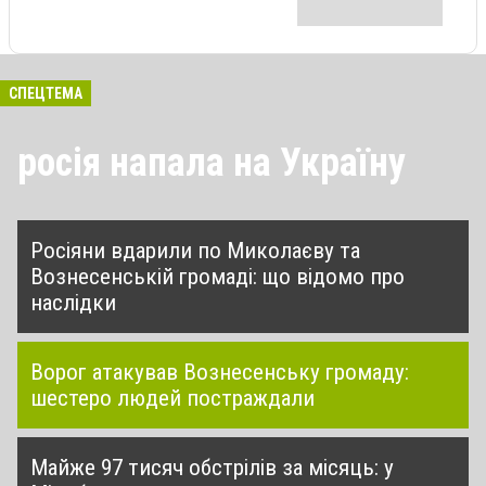
СПЕЦТЕМА
росія напала на Україну
Росіяни вдарили по Миколаєву та
Вознесенській громаді: що відомо про
наслідки
Ворог атакував Вознесенську громаду:
шестеро людей постраждали
Майже 97 тисяч обстрілів за місяць: у