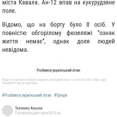
міста Кавала. Ан-12 впав на кукурудзяне
поле.
Відомо, що на борту було 8 осіб. У
повністю обгорілому фюзеляжі "ознак
життя немає", однак
доля людей
невідома.
Розбився український літак
Якщо ви помітили помилку, виділіть необхідний текст і натисніть Ctrl + Enter, щоб
повідомити про це редакцію
#Розбився український літак
#Греція
Ткаченко Альона
Головна редакторка 0512.ua