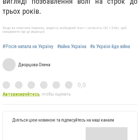
вигляді позбавлення волі на строк до
трьох років.
Якщо ви помітили помилку, виділіть необхідний текст і натисніть Ctrl + Enter, щоб
повідомити про це редакцію
#Росія напала на Україну
#війна Україна
#в Україні йде війна
Дворцова Олена
0,0
Авторизируйтесь
, чтобы оценить
Діліться цією новиною та підписуйтесь на наші канали