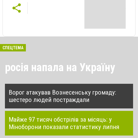
СПЕЦТЕМА
росія напала на Україну
Ворог атакував Вознесенську громаду:
шестеро людей постраждали
Майже 97 тисяч обстрілів за місяць: у
Міноборони показали статистику липня