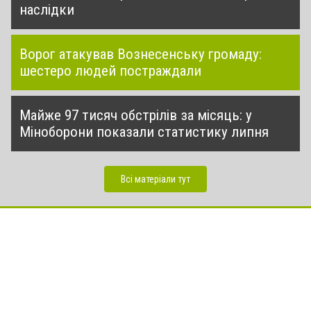
наслідки
Ворог атакував Вознесенську громаду:
шестеро людей постраждали
Майже 97 тисяч обстрілів за місяць: у
Міноборони показали статистику липня
Всі матеріали тут