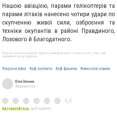
Нашою авіацією, парами гелікоптерів та
парами літаків нанесено чотири удари по
скупченню живої сили, озброєння та
техніки окупантів в районі Правдиного,
Лозового й Благодатного.
Якщо ви помітили помилку, виділіть необхідний текст і натисніть Ctrl + Enter, щоб
повідомити про це редакцію
#україна війна
#рф окупанти
#рф фашизм
#миколаїв новини
Юлія Винник
Журналістка
0,0
Авторизуйтесь
, щоб оцінити