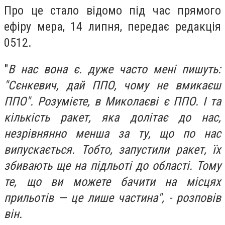
Про це стало відомо під час прямого
ефіру мера, 14 липня, передає редакція
0512.
"
В нас вона є. дуже часто мені пишуть:
"Сєнкевич, дай ППО, чому не вмикаєш
ППО". Розумієте, в Миколаєві є ППО. І та
кількість ракет, яка долітає до нас,
незрівнянно менша за ту, що по нас
випускається. Тобто, запустили ракет, їх
збивають ще на підльоті до області. Тому
те, що ви можете бачити на місцях
прильотів — це лише частина", - розповів
він.